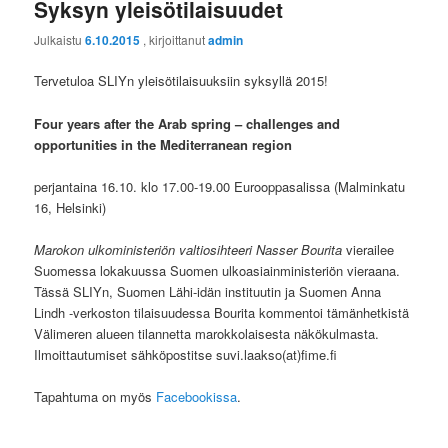
Syksyn yleisötilaisuudet
Julkaistu
6.10.2015
, kirjoittanut
admin
Tervetuloa SLIYn yleisötilaisuuksiin syksyllä 2015!
Four years after the Arab spring – challenges and
opportunities in the Mediterranean region
perjantaina 16.10. klo 17.00-19.00 Eurooppasalissa (Malminkatu
16, Helsinki)
Marokon ulkoministeriön valtiosihteeri Nasser Bourita
vierailee
Suomessa lokakuussa Suomen ulkoasiainministeriön vieraana.
Tässä SLIYn, Suomen Lähi-idän instituutin ja Suomen Anna
Lindh -verkoston tilaisuudessa Bourita kommentoi tämänhetkistä
Välimeren alueen tilannetta marokkolaisesta näkökulmasta.
Ilmoittautumiset sähköpostitse suvi.laakso(at)fime.fi
Tapahtuma on myös
Facebookissa
.