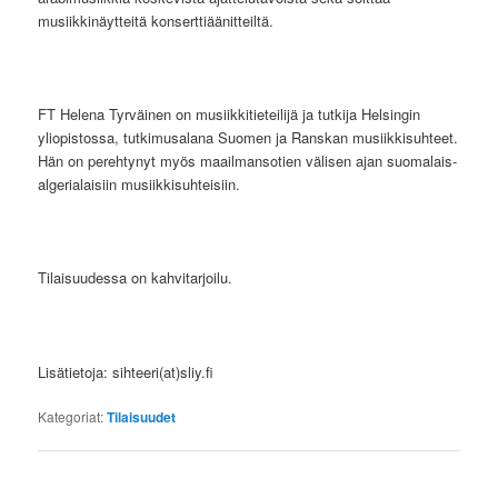
musiikkinäytteitä konserttiäänitteiltä.
FT Helena Tyrväinen on musiikkitieteilijä ja tutkija Helsingin
yliopistossa, tutkimusalana Suomen ja Ranskan musiikkisuhteet.
Hän on perehtynyt myös maailmansotien välisen ajan suomalais-
algerialaisiin musiikkisuhteisiin.
Tilaisuudessa on kahvitarjoilu.
Lisätietoja: sihteeri(at)sliy.fi
Kategoriat:
Tilaisuudet