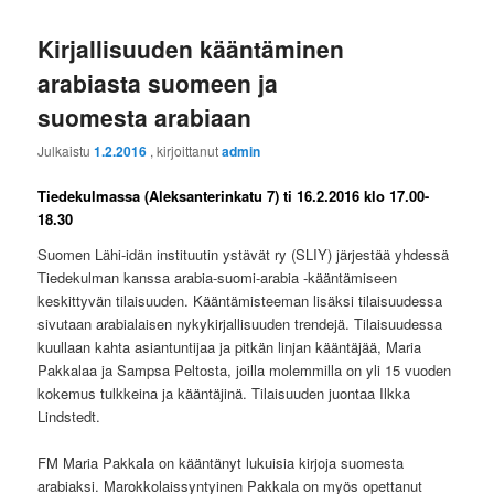
Kirjallisuuden kääntäminen
arabiasta suomeen ja
suomesta arabiaan
Julkaistu
1.2.2016
, kirjoittanut
admin
Tiedekulmassa (Aleksanterinkatu 7) ti 16.2.2016 klo 17.00-
18.30
Suomen Lähi-idän instituutin ystävät ry (SLIY) järjestää yhdessä
Tiedekulman kanssa arabia-suomi-arabia -kääntämiseen
keskittyvän tilaisuuden. Kääntämisteeman lisäksi tilaisuudessa
sivutaan arabialaisen nykykirjallisuuden trendejä. Tilaisuudessa
kuullaan kahta asiantuntijaa ja pitkän linjan kääntäjää, Maria
Pakkalaa ja Sampsa Peltosta, joilla molemmilla on yli 15 vuoden
kokemus tulkkeina ja kääntäjinä. Tilaisuuden juontaa Ilkka
Lindstedt.
FM Maria Pakkala on kääntänyt lukuisia kirjoja suomesta
arabiaksi. Marokkolaissyntyinen Pakkala on myös opettanut