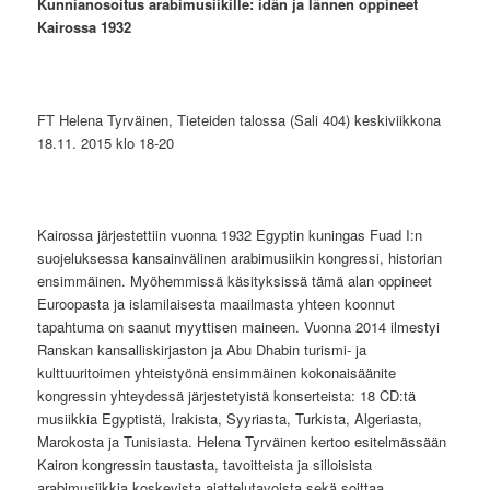
Kunnianosoitus arabimusiikille: idän ja lännen oppineet
Kairossa 1932
FT Helena Tyrväinen, Tieteiden talossa (Sali 404) keskiviikkona
18.11. 2015 klo 18-20
Kairossa järjestettiin vuonna 1932 Egyptin kuningas Fuad I:n
suojeluksessa kansainvälinen arabimusiikin kongressi, historian
ensimmäinen. Myöhemmissä käsityksissä tämä alan oppineet
Euroopasta ja islamilaisesta maailmasta yhteen koonnut
tapahtuma on saanut myyttisen maineen. Vuonna 2014 ilmestyi
Ranskan kansalliskirjaston ja Abu Dhabin turismi- ja
kulttuuritoimen yhteistyönä ensimmäinen kokonaisäänite
kongressin yhteydessä järjestetyistä konserteista: 18 CD:tä
musiikkia Egyptistä, Irakista, Syyriasta, Turkista, Algeriasta,
Marokosta ja Tunisiasta. Helena Tyrväinen kertoo esitelmässään
Kairon kongressin taustasta, tavoitteista ja silloisista
arabimusiikkia koskevista ajattelutavoista sekä soittaa