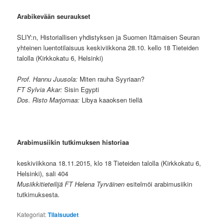
Arabikevään seuraukset
SLIY:n, Historiallisen yhdistyksen ja Suomen Itämaisen Seuran
yhteinen luentotilaisuus keskiviikkona 28.10. kello 18 Tieteiden
talolla (Kirkkokatu 6, Helsinki)
Prof. Hannu Juusola:
Miten rauha Syyriaan?
FT Sylvia Akar:
Sisin Egypti
Dos. Risto Marjomaa:
Libya kaaoksen tiellä
Arabimusiikin tutkimuksen historiaa
keskiviikkona 18.11.2015, klo 18 Tieteiden talolla (Kirkkokatu 6,
Helsinki), sali 404
Musiikkitieteilijä FT Helena Tyrväinen
esitelmöi arabimusiikin
tutkimuksesta.
Kategoriat:
Tilaisuudet