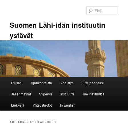
Siirry
Siirry
sisältöön
toissijaiseen
Etsi
sisältöön
Suomen Lähi-idän instituutin
ystävät
Päävalikko
Etusivu
Ajankohtaista
Yhdistys
Liity jäseneksi
Jäsenmatkat
Stipendi
Instituutti
Tue instituuttia
Linkkejä
Yhteystiedot
In English
AIHEARKISTO:
TILAISUUDET