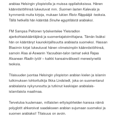
arabiaa Helsingin yliopistolla ja muissa oppilaitoksissa. Hänen
käännöstöihinsä lukeutuvat mm.
Suomen lasten Kalevala
ja
kymmeniä muita kirjoja, mukaan lukien
Risto Räppääjä
-teoksia.
Tällä hetkellä hän kääntää
Sinuhe egyptiläistä
arabiaksi.
FM Sampsa Peltonen työskentelee Yleisradion
ajankohtaiskääntäjänä ja suomentajatoimittajana. Tämän lisäksi
hän on kääntänyt kaunokirjallisuutta arabiasta suomeksi. Hassan
Blasimin kirjat lukeutuvat hänen viimeisimpiin käännöstöihinsä,
samoin Alaa al-Aswanin
Yacoubian-talon tarinat
sekä Rajaa
Alsanean
Riadin tytöt
– kaikki kansainvälisesti menestyneitä
teoksia.
Tilaisuuden juontaa Helsingin yliopiston arabian kielen ja islamin
tutkimuksen tohtoritutkija Ilkka Lindstedt, joka on suomentanut
arabialaista nykyrunoutta ja tutkinut keskiajan arabialais-
islamilaista maailmaa.
Tervetuloa kuulemaan, millaisten erityispiirteiden kanssa nämä
polyglotit ahkeroivat saadakseen arabian sujumaan suomeksi ja
suomen arabiaksi! Tilaisuus on avoin.