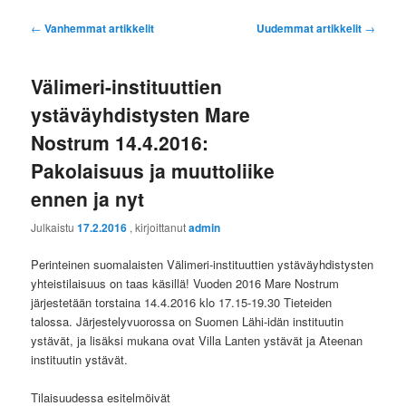
Artikkelien
←
Vanhemmat artikkelit
Uudemmat artikkelit
→
selaus
Välimeri-instituuttien
ystäväyhdistysten Mare
Nostrum 14.4.2016:
Pakolaisuus ja muuttoliike
ennen ja nyt
Julkaistu
17.2.2016
, kirjoittanut
admin
Perinteinen suomalaisten Välimeri-instituuttien ystäväyhdistysten
yhteistilaisuus on taas käsillä! Vuoden 2016 Mare Nostrum
järjestetään torstaina 14.4.2016 klo 17.15-19.30 Tieteiden
talossa. Järjestelyvuorossa on Suomen Lähi-idän instituutin
ystävät, ja lisäksi mukana ovat Villa Lanten ystävät ja Ateenan
instituutin ystävät.
Tilaisuudessa esitelmöivät