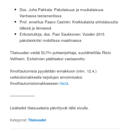
Dos. Juha Pakkala: Pakolaisuus ja muukalaisuus
Vanhassa testamentissa
Prof. emeritus Paavo Castrén: Kreikkalaista siirtolaisuutta
idässä ja lännessä
Erikoistutkija, dos. Pasi Saukkonen: Vuoden 2015
pakolaiskriisi mobiilissa maailmassa
Tilaisuuden vetää SLIYn puheenjohtaja, suurlähettiläs Risto
Veltheim. Esitelmien päätteeksi vastaanotto.
Ilmoittautumisia pyydetään ennakkoon (viim. 12.4.)
verkkolomakkeella tarjoilujen arvioimiseksi.
Ilmoittautumislomakkeeseen
tästä
.
——————–
Lisätiedot tilaisuudesta päivittyvät tälle sivulle.
Kategoriat:
Tilaisuudet