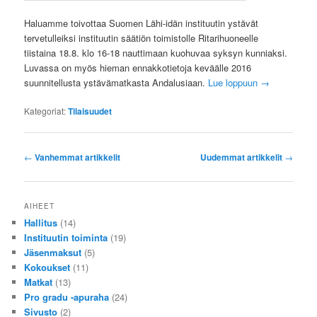
Haluamme toivottaa Suomen Lähi-idän instituutin ystävät
tervetulleiksi instituutin säätiön toimistolle Ritarihuoneelle
tiistaina 18.8. klo 16-18 nauttimaan kuohuvaa syksyn kunniaksi.
Luvassa on myös hieman ennakkotietoja keväälle 2016
suunnitellusta ystävämatkasta Andalusiaan.
Lue loppuun
→
Kategoriat:
Tilaisuudet
Artikkelien
←
Vanhemmat artikkelit
Uudemmat artikkelit
→
selaus
AIHEET
Hallitus
(14)
Instituutin toiminta
(19)
Jäsenmaksut
(5)
Kokoukset
(11)
Matkat
(13)
Pro gradu -apuraha
(24)
Sivusto
(2)