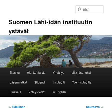
Siirry
sisältöön
Etsi
Suomen Lähi-idän instituutin
ystävät
Päävalikko
Etusivu
Ajankohtaista
Yhdistys
Liity jäseneksi
Jäsenmatkat
Stipendi
Instituutti
Tue instituuttia
Linkkejä
Yhteystiedot
In English
Artikkelien
←
Edellinen
Seuraava
→
selaus