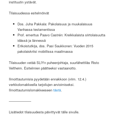
instituutin ystävät.
Tilaisuudessa esitelmöivät
Dos. Juha Pakkala: Pakolaisuus ja muukalaisuus
Vanhassa testamentissa
Prof. emeritus Paavo Castrén: Kreikkalaista siirtolaisuutta
idässä ja lännessä
Erikoistutkija, dos. Pasi Saukkonen: Vuoden 2015
pakolaiskriisi mobiilissa maailmassa
Tilaisuuden vetää SLIYn puheenjohtaja, suurlähettiläs Risto
Veltheim. Esitelmien päätteeksi vastaanotto.
Ilmoittautumisia pyydetään ennakkoon (viim. 12.4.)
verkkolomakkeella tarjoilujen arvioimiseksi.
Ilmoittautumislomakkeeseen
tästä
.
——————–
Lisätiedot tilaisuudesta päivittyvät tälle sivulle.