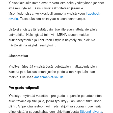
Yleisötilaisuuksiimme ovat tervetulleita sekä yhdistyksen jäsenet
että muu yleisö. Tilaisuuksista ilmoitetaan jäsenille
jäsentiedotteissa, verkkosivuillamme ja yhdistyksen
Facebook-
sivulla
. Tilaisuuksissa esiintyvät alueen asiantuntijat.
Lisäksi yhdistys järjestää vain jäsenille suunnattuja vierailuja
esimerkiksi Helsingissä toimiviin MENA-alueen maiden
suurlähetystöihin ja Lähi-itään liittyviin näyttelyihin, elokuva-
näytöksiin ja näytelmäesityksiin.
Jäsenmatkat
Yhditys järjestää yhteistyössä luotettavien matkatoimistojen
kanssa ja erikoisasiantuntijoiden johdolla matkoja Lähi-idän
maihin. Lue lisää
Jäsenmatkat-sivulla
.
Pro gradu -stipendi
Yhdistys myöntää vuosittain pro gradu -stipendin perustutkintoa
suorittavalle opiskelijalle, jonka työ liittyy Lähi-idän tutkimuksen
piiriin. Stipendirahastoon voi myös lahjoittaa suoraan. Lue lisää
stipendistä ja stipendirahastoon lahjoittamisesta
Stipendi-sivulta
.