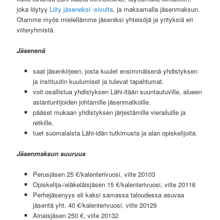
joka löytyy
Liity jäseneksi -sivulta
, ja maksamalla jäsenmaksun.
Otamme myös mielellämme jäseniksi yhteisöjä ja yrityksiä eri
viiteryhmistä.
Jäsenenä
saat jäsenkirjeen, josta kuulet ensimmäisenä yhdistyksen
ja instituutin kuulumiset ja tulevat tapahtumat.
voit osallistua yhdistyksen Lähi-itään suuntautuville, alueen
asiantuntijoiden johtamille jäsenmatkoille.
pääset mukaan yhdistyksen järjestämille vierailuille ja
retkille.
tuet suomalaista Lähi-idän tutkimusta ja alan opiskelijoita.
Jäsenmaksun suuruus
Perusjäsen 25 €/kalenterivuosi, viite 20103
Opiskelija-/eläkeläisjäsen 15 €/kalenterivuosi, viite 20116
Perhejäsenyys eli kaksi samassa taloudessa asuvaa
jäsentä yht. 40 €/kalenterivuosi, viite 20129
Ainaisjäsen 250 €, viite 20132