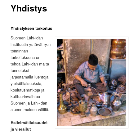
Yhdistys
Yhdistyksen tarkoitus
Suomen Lähi-idän
instituutin ystävät ry:n
toiminnan
tarkoituksena on
tehdä Lähi-idän maita
tunnetuksi
järjestämällä luentoja,
yleisötilaisuuksia,
koulutusmatkoja ja
kulttuurinvaihtoa
Suomen ja Lähi-idän
alueen maiden välillä.
Esitelmätilaisuudet
ja vierailut