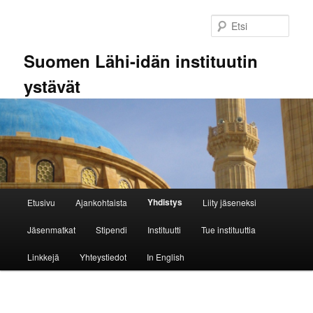
Siirry
sisältöön
Etsi
Suomen Lähi-idän instituutin
ystävät
Päävalikko
Yhdistys
Etusivu
Ajankohtaista
Liity jäseneksi
Jäsenmatkat
Stipendi
Instituutti
Tue instituuttia
Linkkejä
Yhteystiedot
In English