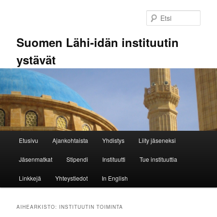
Siirry
Siirry
sisältöön
toissijaiseen
Etsi
sisältöön
Suomen Lähi-idän instituutin
ystävät
Päävalikko
Etusivu
Ajankohtaista
Yhdistys
Liity jäseneksi
Jäsenmatkat
Stipendi
Instituutti
Tue instituuttia
Linkkejä
Yhteystiedot
In English
AIHEARKISTO:
INSTITUUTIN TOIMINTA