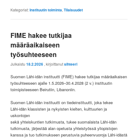
Kategoriat:
Instituutin toiminta
,
Tilaisuudet
FIME hakee tutkijaa
määräaikaiseen
työsuhteeseen
Julkaistu
18.2.2026
, kirjoittanut
sihteeri
Suomen Lähi-idän instituutti (FIME) hakee tutkijaa määräaikaisen
työsuhteeseen ajalle 1.5.2026–30.4.2028 (2 v.) instituutin
toimipisteeseen Beirutiin, Libanoniin.
Suomen Lähi-idän instituutti on tiedeinstituutti, joka tekee
Lähi-idän klassisten ja nykyisten kielten, kulttuurien ja
uskontojen
sekä yhteiskuntien tutkimusta, tukee suomalaista Lähi-idän
tutkimusta, järjestää alan opetusta yhteistyössä yliopistojen
kanssa ja tuo tutkimukseen perustuvia puheenvuoroja Lähi-idästä