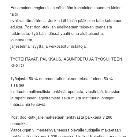
Erinomainen englannin ja vähintään kohtalainen suomen kielen
taito
ovat välttämättömiä. Jonkin Lähi-idän pääkielen taito katsotaan
eduksi. Post doc -tutkijan edellytetään tekevän itsenäistä
tutkimusta. Työ Lähi-idässä vaatii oma-aloitteisuutta,
joustavuutta,
järjestelmällisyyttä ja verkostoitumistaitoja.
TYÖTEHTÄVÄT, PALKKAUS, ASUNTOETU JA TYÖSUHTEEN
KESTO
Työajasta 50 % on oman tutkimuksen tekoa. Toinen 50 %
sisältää
instituutin hallinnollisia tehtäviä, opetusta, viestintää, kurssien
ja tapahtumien järjestämistä sekä muita instituutin johtajan
määräämiä tehtäviä.
Post doc -tutkijalle maksetaan tehtävästä palkkana 3 266
euroa/kk.
Väitöskirjan viimeistelyvaiheessa olevalle tutkijalle maksetaan
tehtävästä palkkana 3 025 euroa/kk. Lisäksi Beirutissa asumisen