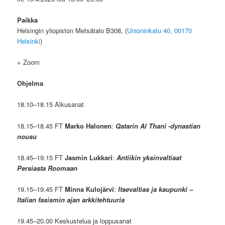
Paikka
Helsingin yliopiston Metsätalo B308, (
Unioninkatu 40, 00170
Helsinki
)
+ Zoom
Ohjelma
18.10–18.15 Alkusanat
18.15–18.45 FT
Marko Halonen
:
Qatarin Al Thani -dynastian
nousu
18.45–19.15 FT
Jasmin Lukkari
:
Antiikin yksinvaltiaat
Persiasta Roomaan
19.15–19.45 FT
Minna Kulojärvi
:
Itsevaltias ja kaupunki –
Italian fasismin ajan arkkitehtuuria
19.45–20.00 Keskustelua ja loppusanat