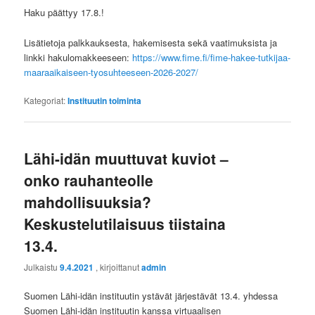
Haku päättyy 17.8.!
Lisätietoja palkkauksesta, hakemisesta sekä vaatimuksista ja
linkki hakulomakkeeseen:
https://www.fime.fi/fime-hakee-tutkijaa-
maaraaikaiseen-tyosuhteeseen-2026-2027/
Kategoriat:
Instituutin toiminta
Lähi-idän muuttuvat kuviot –
onko rauhanteolle
mahdollisuuksia?
Keskustelutilaisuus tiistaina
13.4.
Julkaistu
9.4.2021
, kirjoittanut
admin
Suomen Lähi-idän instituutin ystävät järjestävät 13.4. yhdessa
Suomen Lähi-idän instituutin kanssa virtuaalisen