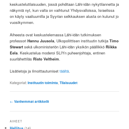
keskustelutilaisuuden, jossä pohditaan Lähi-idän nykytilannetta ja
näkymiä nyt, kun valta on vaihtunut Yhdysvalloissa, Israelissa
on käyty vaaliuurnilla ja Syyrian selkkauksen alusta on kulunut jo
vuosikymmen.
Aiheesta ovat keskustelemassa Lähi-idän tutkimuksen
professori
Hannu Juusola
, Ulkopoliittisen instituutin tutkija
Timo
Stewart
sekä ulkoministeriön Lähi-idän yksikön päällikkö
Riikka
Eela
. Keskustelua moderoi SLIYn puheenjohtaja, entinen
suurlähettiläs
Risto Veltheim
.
Lisätietoja ja ilmoittautumiset
täältä
.
Kategoriat:
Instituutin toiminta
,
Tilaisuudet
Artikkelien
←
Vanhemmat artikkelit
selaus
AIHEET
Hallitus
(14)