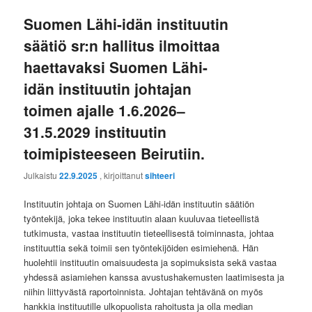
Suomen Lähi-idän instituutin
säätiö sr:n hallitus ilmoittaa
haettavaksi Suomen Lähi-
idän instituutin johtajan
toimen ajalle 1.6.2026–
31.5.2029 instituutin
toimipisteeseen Beirutiin.
Julkaistu
22.9.2025
, kirjoittanut
sihteeri
Instituutin johtaja on Suomen Lähi-idän instituutin säätiön
työntekijä, joka tekee instituutin alaan kuuluvaa tieteellistä
tutkimusta, vastaa instituutin tieteellisestä toiminnasta, johtaa
instituuttia sekä toimii sen työntekijöiden esimiehenä. Hän
huolehtii instituutin omaisuudesta ja sopimuksista sekä vastaa
yhdessä asiamiehen kanssa avustushakemusten laatimisesta ja
niihin liittyvästä raportoinnista. Johtajan tehtävänä on myös
hankkia instituutille ulkopuolista rahoitusta ja olla median