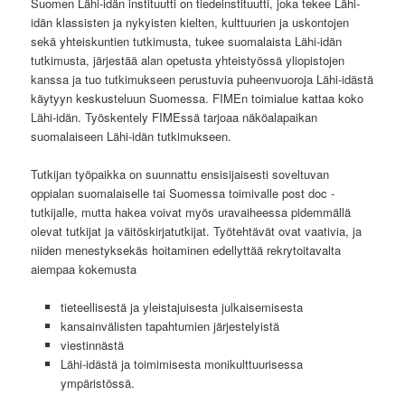
Suomen Lähi-idän instituutti on tiedeinstituutti, joka tekee Lähi-
idän klassisten ja nykyisten kielten, kulttuurien ja uskontojen
sekä yhteiskuntien tutkimusta, tukee suomalaista Lähi-idän
tutkimusta, järjestää alan opetusta yhteistyössä yliopistojen
kanssa ja tuo tutkimukseen perustuvia puheenvuoroja Lähi-idästä
käytyyn keskusteluun Suomessa. FIMEn toimialue kattaa koko
Lähi-idän. Työskentely FIMEssä tarjoaa näköalapaikan
suomalaiseen Lähi-idän tutkimukseen.
Tutkijan työpaikka on suunnattu ensisijaisesti soveltuvan
oppialan suomalaiselle tai Suomessa toimivalle post doc -
tutkijalle, mutta hakea voivat myös uravaiheessa pidemmällä
olevat tutkijat ja väitöskirjatutkijat. Työtehtävät ovat vaativia, ja
niiden menestyksekäs hoitaminen edellyttää rekrytoitavalta
aiempaa kokemusta
tieteellisestä ja yleistajuisesta julkaisemisesta
kansainvälisten tapahtumien järjestelyistä
viestinnästä
Lähi-idästä ja toimimisesta monikulttuurisessa
ympäristössä.