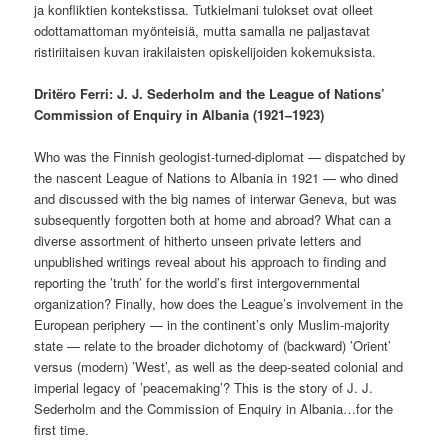
ja konfliktien kontekstissa. Tutkielmani tulokset ovat olleet
odottamattoman myönteisiä, mutta samalla ne paljastavat
ristiriitaisen kuvan irakilaisten opiskelijoiden kokemuksista.
Dritëro Ferri: J. J. Sederholm and the League of Nations’
Commission of Enquiry in Albania (1921–1923)
Who was the Finnish geologist-turned-diplomat — dispatched by
the nascent League of Nations to Albania in 1921 — who dined
and discussed with the big names of interwar Geneva, but was
subsequently forgotten both at home and abroad? What can a
diverse assortment of hitherto unseen private letters and
unpublished writings reveal about his approach to finding and
reporting the ’truth’ for the world’s first intergovernmental
organization? Finally, how does the League’s involvement in the
European periphery — in the continent’s only Muslim-majority
state — relate to the broader dichotomy of (backward) ’Orient’
versus (modern) ’West’, as well as the deep-seated colonial and
imperial legacy of ’peacemaking’? This is the story of J. J.
Sederholm and the Commission of Enquiry in Albania…for the
first time.