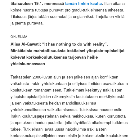
tilaisuuteen 19.1. mennessä
tämän linkin kautta
.
Illan aikana
kolme nuorta tutkijaa puhuvat pro gradu-tutkielmiensa aiheesta.
Tilaisuus järjestetään suomeksi ja englanniksi. Tarjolla on viiniä
ja pientä purtavaa.
OHJELMA
Alisa Al-Gawati: “It has nothing to do with reality”.
Minkälaisia mahdollisuuksia irakilaiset yliopisto-opiskelijat
kokevat korkeakoulutuksensa tarjoavan heille
yhteiskunnassaan
Tarkastelen 2000-luvun alun ja sen jälkeisen ajan konfliktien
vaikutusta Irakin yhteiskuntaan ja erityisesti niiden osavaikutusta
koulutuksen romahtamiseen. Tutkielmani keskittyy irakilaisten
yliopisto-opiskelijoiden näkemyksiin koulutuksen merkityksestä
ja sen vaikutuksesta heidän mahdollisuuksiinsa
yhteiskunnallisessa vaikuttamisessa. Tuloksissa nousee esiin
Irakin koulutusjärjestelmän selviä heikkouksia, kuten korruptiota
ja opetuksen laadun puutetta, joita löydöksiä aikaisempi tutkimus
tukee. Tutkielmani avaa uusia näkökulmia irakilaisten
korkeakouluopiskelijoiden asenteisiin ja kokemuksiin koulutuksen