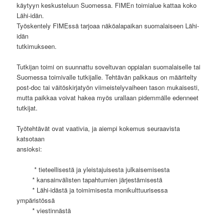
käytyyn keskusteluun Suomessa. FIMEn toimialue kattaa koko
Lähi-idän.
Työskentely FIMEssä tarjoaa näköalapaikan suomalaiseen Lähi-
idän
tutkimukseen.
Tutkijan toimi on suunnattu soveltuvan oppialan suomalaiselle tai
Suomessa toimivalle tutkijalle. Tehtävän palkkaus on määritelty
post-doc tai väitöskirjatyön viimeistelyvaiheen tason mukaisesti,
mutta paikkaa voivat hakea myös urallaan pidemmälle edenneet
tutkijat.
Työtehtävät ovat vaativia, ja aiempi kokemus seuraavista
katsotaan
ansioksi:
* tieteellisestä ja yleistajuisesta julkaisemisesta
* kansainvälisten tapahtumien järjestämisestä
* Lähi-idästä ja toimimisesta monikulttuurisessa
ympäristössä
* viestinnästä