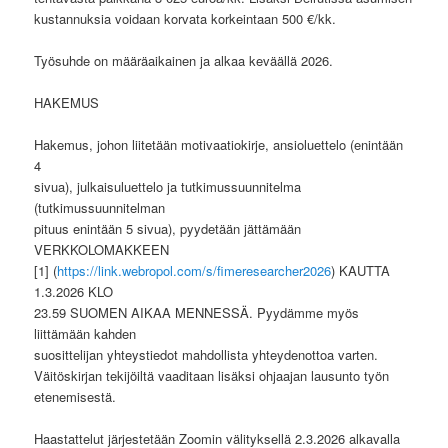
kustannuksia voidaan korvata korkeintaan 500 €/kk.
Työsuhde on määräaikainen ja alkaa keväällä 2026.
HAKEMUS
Hakemus, johon liitetään motivaatiokirje, ansioluettelo (enintään
4
sivua), julkaisuluettelo ja tutkimussuunnitelma
(tutkimussuunnitelman
pituus enintään 5 sivua), pyydetään jättämään
VERKKOLOMAKKEEN
[1] (
https://link.webropol.com/s/fimeresearcher2026
) KAUTTA
1.3.2026 KLO
23.59 SUOMEN AIKAA MENNESSÄ. Pyydämme myös
liittämään kahden
suosittelijan yhteystiedot mahdollista yhteydenottoa varten.
Väitöskirjan tekijöiltä vaaditaan lisäksi ohjaajan lausunto työn
etenemisestä.
Haastattelut järjestetään Zoomin välityksellä 2.3.2026 alkavalla