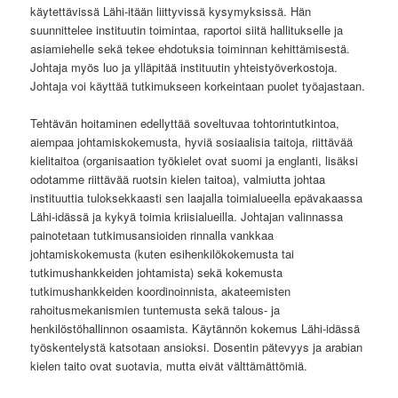
käytettävissä Lähi-itään liittyvissä kysymyksissä. Hän
suunnittelee instituutin toimintaa, raportoi siitä hallitukselle ja
asiamiehelle sekä tekee ehdotuksia toiminnan kehittämisestä.
Johtaja myös luo ja ylläpitää instituutin yhteistyöverkostoja.
Johtaja voi käyttää tutkimukseen korkeintaan puolet työajastaan.
Tehtävän hoitaminen edellyttää soveltuvaa tohtorintutkintoa,
aiempaa johtamiskokemusta, hyviä sosiaalisia taitoja, riittävää
kielitaitoa (organisaation työkielet ovat suomi ja englanti, lisäksi
odotamme riittävää ruotsin kielen taitoa), valmiutta johtaa
instituuttia tuloksekkaasti sen laajalla toimialueella epävakaassa
Lähi-idässä ja kykyä toimia kriisialueilla. Johtajan valinnassa
painotetaan tutkimusansioiden rinnalla vankkaa
johtamiskokemusta (kuten esihenkilökokemusta tai
tutkimushankkeiden johtamista) sekä kokemusta
tutkimushankkeiden koordinoinnista, akateemisten
rahoitusmekanismien tuntemusta sekä talous- ja
henkilöstöhallinnon osaamista. Käytännön kokemus Lähi-idässä
työskentelystä katsotaan ansioksi. Dosentin pätevyys ja arabian
kielen taito ovat suotavia, mutta eivät välttämättömiä.