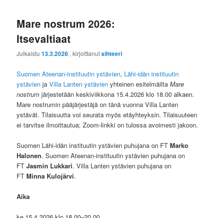
Mare nostrum 2026:
Itsevaltiaat
Julkaistu
13.3.2026
, kirjoittanut
sihteeri
Suomen Ateenan-instituutin ystävien
,
Lähi-idän instituutin
ystävien
ja
Villa Lanten ystävien
yhteinen esitelmäilta
Mare
nostrum
järjestetään keskiviikkona 15.4.2026 klo 18.00 alkaen.
Mare nostrumin pääjärjestäjä on tänä vuonna Villa Lanten
ystävät. Tilaisuutta voi seurata myös etäyhteyksin. Tilaisuuteen
ei tarvitse ilmoittautua; Zoom-linkki on tulossa avoimesti jakoon.
Suomen Lähi-idän instituutin ystävien puhujana on FT
Marko
Halonen
. Suomen Ateenan-instituutin ystävien puhujana on
FT
Jasmin Lukkari
. Villa Lanten ystävien puhujana on
FT
Minna Kulojärvi
.
Aika
ke 15.4.2026 klo 18.00–20.00