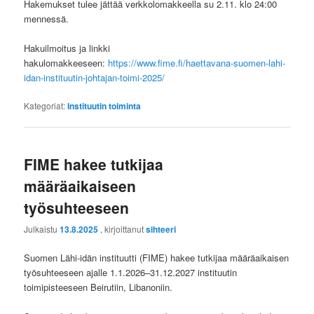
Hakemukset tulee jättää verkkolomakkeella su 2.11. klo 24:00
mennessä.
Hakuilmoitus ja linkki
hakulomakkeeseen:
https://www.fime.fi/haettavana-suomen-lahi-
idan-instituutin-johtajan-toimi-2025/
Kategoriat:
Instituutin toiminta
FIME hakee tutkijaa
määräaikaiseen
työsuhteeseen
Julkaistu
13.8.2025
, kirjoittanut
sihteeri
Suomen Lähi-idän instituutti (FIME) hakee tutkijaa määräaikaisen
työsuhteeseen ajalle 1.1.2026–31.12.2027 instituutin
toimipisteeseen Beirutiin, Libanoniin.