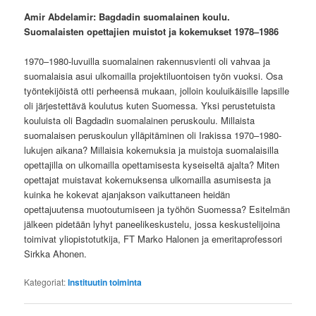
Amir Abdelamir: Bagdadin suomalainen koulu.
Suomalaisten opettajien muistot ja kokemukset 1978–1986
1970–1980-luvuilla suomalainen rakennusvienti oli vahvaa ja
suomalaisia asui ulkomailla projektiluontoisen työn vuoksi. Osa
työntekijöistä otti perheensä mukaan, jolloin kouluikäisille lapsille
oli järjestettävä koulutus kuten Suomessa. Yksi perustetuista
kouluista oli Bagdadin suomalainen peruskoulu. Millaista
suomalaisen peruskoulun ylläpitäminen oli Irakissa 1970–1980-
lukujen aikana? Millaisia kokemuksia ja muistoja suomalaisilla
opettajilla on ulkomailla opettamisesta kyseiseltä ajalta? Miten
opettajat muistavat kokemuksensa ulkomailla asumisesta ja
kuinka he kokevat ajanjakson vaikuttaneen heidän
opettajuutensa muotoutumiseen ja työhön Suomessa? Esitelmän
jälkeen pidetään lyhyt paneelikeskustelu, jossa keskustelijoina
toimivat yliopistotutkija, FT Marko Halonen ja emeritaprofessori
Sirkka Ahonen.
Kategoriat:
Instituutin toiminta