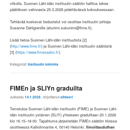
viikolla. Suomen Lähi-idän instituutin säätiön hallitus tekee
päätöksen valinnasta 25.3.2026 pidettävässä kokouksessaan.
Tehtävää koskevat tiedustelut voi osoittaa instituutin johtaja
Susanne Dahlgrenille (etunimi.sukunimi@fime.fi).
Lisää tietoa Suomen Lähi-idän instituutista [2]
(
http://www.fime.fi/
) ja Suomen Lähi-idän instituutin säätiöstä
[3] (
https://www.fimesaatio.fi/
).
Kategoriat:
Instituutin toiminta
FIMEn ja SLIYn graduilta
Julkaistu
14.1.2026
, kirjoittanut
sihteeri
Tervetuloa Suomen Lähi-idän instituutin (FIME) ja Suomen Lähi-
idän instituutin ystävien (SLIY) yhteiseen graduiltaan 20.1.2026
klo 16.15–18.00. Tapahtuma järjestetään FIMEn säätiön tiloissa
osoitteessa Kalliolinnantie 4, 00140 Helsinki.
Ilmoittauduthan