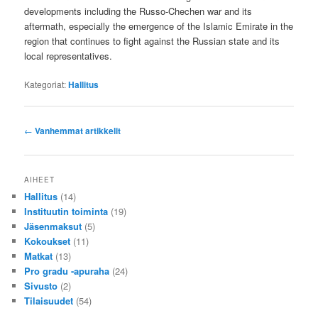
developments including the Russo-Chechen war and its
aftermath, especially the emergence of the Islamic Emirate in the
region that continues to fight against the Russian state and its
local representatives.
Kategoriat:
Hallitus
Artikkelien
←
Vanhemmat artikkelit
selaus
AIHEET
Hallitus
(14)
Instituutin toiminta
(19)
Jäsenmaksut
(5)
Kokoukset
(11)
Matkat
(13)
Pro gradu -apuraha
(24)
Sivusto
(2)
Tilaisuudet
(54)