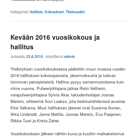
Kategoriat:
Hallitus
,
Kokoukset
,
Tilaisuudet
Kevään 2016 vuosikokous ja
hallitus
Julkaistu
23.6.2016
, kirjoittanut
admin
Yhdistyksen vuosikokouksessa päätettiin muun muassa vuoden
2016 hallituksen kokoonpanosta, jäsenmaksusta ja tulevan
toiminnan painopisteistä. Hallitus pysyy samanmuotoisena kuin
viime vuonna. Puheenjohtajana jatkaa Risto Veltheim,
varapuheenjohtajana Sylvia Akar, taloudenhoitajan Joonas
Maristo, sihteerinä Suvi Laakso, jota tiedotustehtävissä avustaa
Kirsi Valkama. Muut hallituksen jäsenet ovat Susanna Ikonen,
Ilkka Lindstedt, Janne Mattila, Joonas Maristo, Eva Paajanen,
Riikka Tuori ja Krista Zaher.
Vuosikokouksen jälkeen nähtiin kuvia ja kuultiin matkakertomus