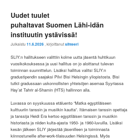
Uudet tuulet
puhaltavat Suomen Lähi-idän
instituutin ystävissä!
Julkaistu
11.6.2026
, kirjoittanut
sihteeri
SLIY:n hallitukseen valittiin kolme uutta jäsentä huhtikuun
vuosikokouksessa ja uusi hallitus on jo aloittanut tulevan
toiminnan suunnittelun. Lisäksi hallitus valitsi SLIY:n
gradustipendin saajaksi Pilvi Bisi Helsingin yliopistosta. Bisi
tutkii gradussaan uskonnollisten yhteisöjen asemaa Syyriassa
Hay’at Tahrir al-Shamin (HTS) hallinnon alla.
Luvassa on syyskuussa etäluento ”Matka egyptiläiseen
kulttuuriin tanssin ja musiikin kautta”. Itämaisen tanssin opettaja
ja tanssija Heidi Era kertoo egyptiläisen tanssin ja musiikin
historiasta ja niiden kulta-ajasta 1950- ja 1960-luvuilla. Lisäksi
kesän jälkeen SLIY järjestää jäsenilleen ja toiminnasta
kiinnostuneille after-work-tilaisuuden Helsingissä. Myös