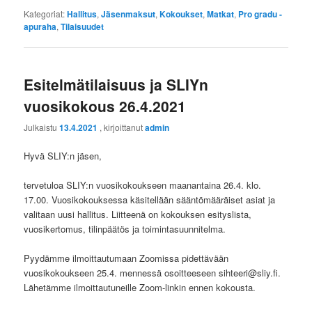
Kategoriat:
Hallitus
,
Jäsenmaksut
,
Kokoukset
,
Matkat
,
Pro gradu -
apuraha
,
Tilaisuudet
Esitelmätilaisuus ja SLIYn
vuosikokous 26.4.2021
Julkaistu
13.4.2021
, kirjoittanut
admin
Hyvä SLIY:n jäsen,
tervetuloa SLIY:n vuosikokoukseen maanantaina 26.4. klo.
17.00. Vuosikokouksessa käsitellään sääntömääräiset asiat ja
valitaan uusi hallitus. Liitteenä on kokouksen esityslista,
vuosikertomus, tilinpäätös ja toimintasuunnitelma.
Pyydämme ilmoittautumaan Zoomissa pidettävään
vuosikokoukseen 25.4. mennessä osoitteeseen sihteeri@sliy.fi.
Lähetämme ilmoittautuneille Zoom-linkin ennen kokousta.