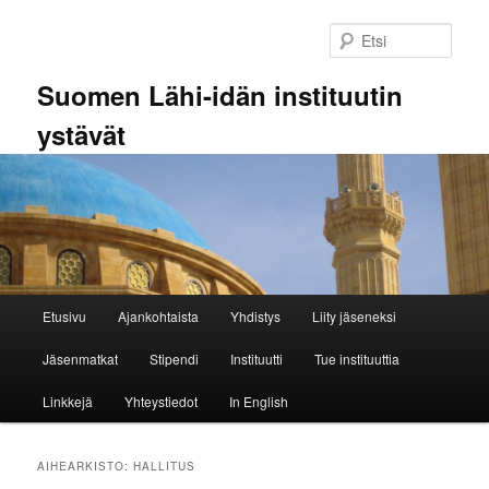
Siirry
Siirry
sisältöön
toissijaiseen
Etsi
sisältöön
Suomen Lähi-idän instituutin
ystävät
Päävalikko
Etusivu
Ajankohtaista
Yhdistys
Liity jäseneksi
Jäsenmatkat
Stipendi
Instituutti
Tue instituuttia
Linkkejä
Yhteystiedot
In English
AIHEARKISTO:
HALLITUS