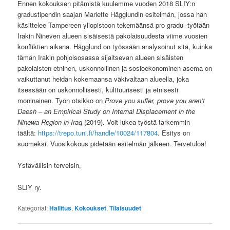
Ennen kokouksen pitämistä kuulemme vuoden 2018 SLIY:n
gradustipendin saajan Mariette Hägglundin esitelmän, jossa hän
käsittelee Tampereen yliopistoon tekemäänsä pro gradu -työtään
Irakin Nineven alueen sisäisestä pakolaisuudesta viime vuosien
konfliktien aikana. Hägglund on työssään analysoinut sitä, kuinka
tämän Irakin pohjoisosassa sijaitsevan alueen sisäisten
pakolaisten etninen, uskonnollinen ja sosioekonominen asema on
vaikuttanut heidän kokemaansa väkivaltaan alueella, joka
itsessään on uskonnollisesti, kulttuurisesti ja etnisesti
moninainen. Työn otsikko on
Prove you suffer, prove you aren’t
Daesh – an Empirical Study on Internal Displacement in the
Ninewa Region in Iraq
(2019). Voit lukea työstä tarkemmin
täältä:
https://trepo.tuni.fi/handle/10024/117804
. Esitys on
suomeksi. Vuosikokous pidetään esitelmän jälkeen. Tervetuloa!
Ystävällisin terveisin,
SLIY ry.
Kategoriat:
Hallitus
,
Kokoukset
,
Tilaisuudet