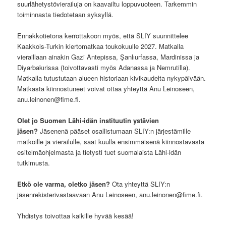
suurlähetystövierailuja on kaavailtu loppuvuoteen. Tarkemmin
toiminnasta tiedotetaan syksyllä.
Ennakkotietona kerrottakoon myös, että SLIY suunnittelee
Kaakkois-Turkin kiertomatkaa toukokuulle 2027. Matkalla
vieraillaan ainakin Gazi Antepissa, Şanlıurfassa, Mardinissa ja
Diyarbakırissa (toivottavasti myös Adanassa ja Nemrutilla).
Matkalla tutustutaan alueen historiaan kivikaudelta nykypäivään.
Matkasta kiinnostuneet voivat ottaa yhteyttä Anu Leinoseen,
anu.leinonen@fime.fi.
Olet jo Suomen Lähi-idän instituutin ystävien
jäsen?
Jäsenenä pääset osallistumaan SLIY:n järjestämille
matkoille ja vierailulle, saat kuulla ensimmäisenä kiinnostavasta
esitelmäohjelmasta ja tietysti tuet suomalaista Lähi-idän
tutkimusta.
Etkö ole varma, oletko jäsen?
Ota yhteyttä SLIY:n
jäsenrekisterivastaavaan Anu Leinoseen, anu.leinonen@fime.fi.
Yhdistys toivottaa kaikille hyvää kesää!