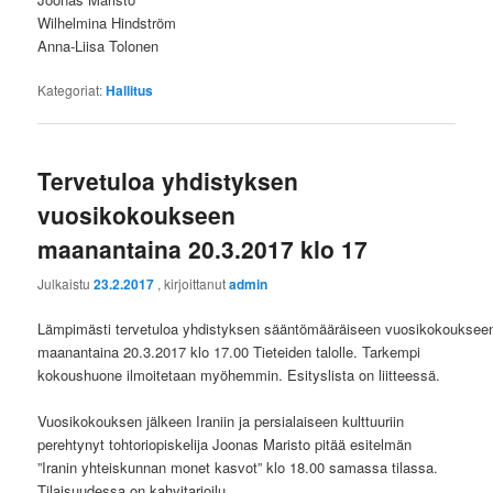
Wilhelmina Hindström
Anna-Liisa Tolonen
Kategoriat:
Hallitus
Tervetuloa yhdistyksen
vuosikokoukseen
maanantaina 20.3.2017 klo 17
Julkaistu
23.2.2017
, kirjoittanut
admin
Lämpimästi tervetuloa yhdistyksen sääntömääräiseen vuosikokouksee
maanantaina 20.3.2017 klo 17.00 Tieteiden talolle. Tarkempi
kokoushuone ilmoitetaan myöhemmin. Esityslista on liitteessä.
Vuosikokouksen jälkeen Iraniin ja persialaiseen kulttuuriin
perehtynyt tohtoriopiskelija Joonas Maristo pitää esitelmän
”Iranin yhteiskunnan monet kasvot” klo 18.00 samassa tilassa.
Tilaisuudessa on kahvitarjoilu.