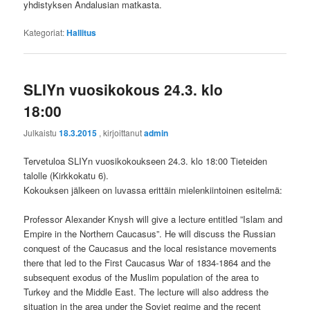
yhdistyksen Andalusian matkasta.
Kategoriat:
Hallitus
SLIYn vuosikokous 24.3. klo
18:00
Julkaistu
18.3.2015
, kirjoittanut
admin
Tervetuloa SLIYn vuosikokoukseen 24.3. klo 18:00 Tieteiden
talolle (Kirkkokatu 6).
Kokouksen jälkeen on luvassa erittäin mielenkiintoinen esitelmä:
Professor Alexander Knysh will give a lecture entitled ”Islam and
Empire in the Northern Caucasus”. He will discuss the Russian
conquest of the Caucasus and the local resistance movements
there that led to the First Caucasus War of 1834-1864 and the
subsequent exodus of the Muslim population of the area to
Turkey and the Middle East. The lecture will also address the
situation in the area under the Soviet regime and the recent