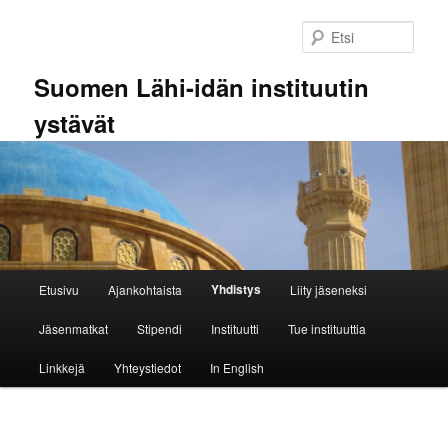
Siirry
sisältöön
Etsi
Suomen Lähi-idän instituutin
ystävät
Päävalikko
Yhdistys
Etusivu
Ajankohtaista
Liity jäseneksi
Jäsenmatkat
Stipendi
Instituutti
Tue instituuttia
Linkkejä
Yhteystiedot
In English