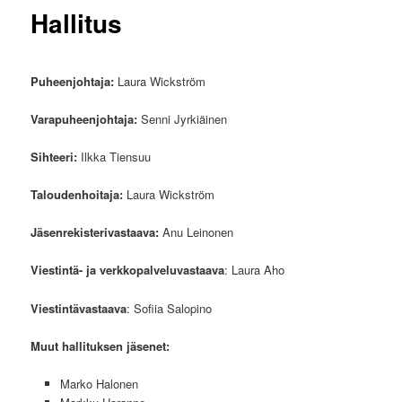
Hallitus
Puheenjohtaja:
Laura Wickström
Varapuheenjohtaja:
Senni Jyrkiäinen
Sihteeri:
Ilkka Tiensuu
Taloudenhoitaja:
Laura Wickström
Jäsenrekisterivastaava:
Anu Leinonen
Viestintä- ja verkkopalveluvastaava
: Laura Aho
Viestintävastaava
: Sofiia Salopino
Muut hallituksen jäsenet:
Marko Halonen