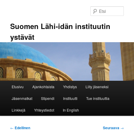
Siirry
sisältöön
Etsi
Suomen Lähi-idän instituutin
ystävät
Päävalikko
Etusivu
Ajankohtaista
Yhdistys
Liity jäseneksi
Jäsenmatkat
Stipendi
Instituutti
Tue instituuttia
Linkkejä
Yhteystiedot
In English
Artikkelien
←
Edellinen
Seuraava
→
selaus