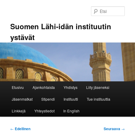
Siirry
sisältöön
Etsi
Suomen Lähi-idän instituutin
ystävät
Päävalikko
Etusivu
Ajankohtaista
Yhdistys
Liity jäseneksi
Jäsenmatkat
Stipendi
Instituutti
Tue instituuttia
Linkkejä
Yhteystiedot
In English
Artikkelien
←
Edellinen
Seuraava
→
selaus