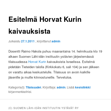
Esitelmä Horvat Kurin
kaivauksista
Julkaistu
27.1.2011
, kirjoittanut
admin
Dosentti Raimo Hakola puhuu maanantaina 14. helmikuuta klo 19
alkaen Suomen Lähi-idän instituutin ystävien järjestemässä
tilaisuudessa
Horvat Kurin
kaivauksista Israelissa. Esitelmä
pidetään Tieteiden talolla (Kirkkokatu 6, sali 104) ja sen jälkeen
on varattu aikaa keskustelulle. Tilaisuus on avoin kaikille
jäsenille ja muille kiinnostuneille. Tervetuloa.
Kategoria(t):
Tilaisuudet
. Kirjoittaja:
admin
. Lisää
kestolinkki
kirjanmerkkeihisi.
(C) SUOMEN LÄHI-IDÄN INSTITUUTIN YSTÄVÄT RY