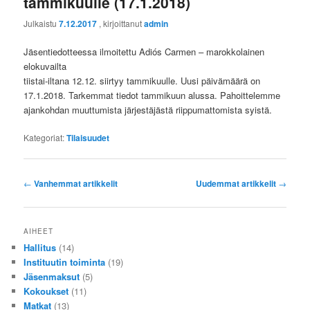
tammikuulle (17.1.2018)
Julkaistu
7.12.2017
, kirjoittanut
admin
Jäsentiedotteessa ilmoitettu Adiós Carmen – marokkolainen
elokuvailta
tiistai-iltana 12.12. siirtyy tammikuulle. Uusi päivämäärä on
17.1.2018. Tarkemmat tiedot tammikuun alussa. Pahoittelemme
ajankohdan muuttumista järjestäjästä riippumattomista syistä.
Kategoriat:
Tilaisuudet
Artikkelien
←
Vanhemmat artikkelit
Uudemmat artikkelit
→
selaus
AIHEET
Hallitus
(14)
Instituutin toiminta
(19)
Jäsenmaksut
(5)
Kokoukset
(11)
Matkat
(13)