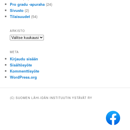
Pro gradu -apuraha
(24)
Sivusto
(2)
Tilaisuudet
(54)
ARKISTO
Arkisto
META
Kirjaudu sisään
Sisältösyöte
Kommenttisyöte
WordPress.org
(C) SUOMEN LÄHI-IDÄN INSTITUUTIN YSTÄVÄT RY