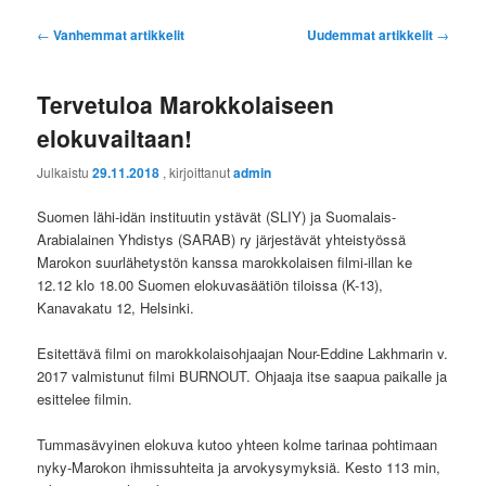
Artikkelien
←
Vanhemmat artikkelit
Uudemmat artikkelit
→
selaus
Tervetuloa Marokkolaiseen
elokuvailtaan!
Julkaistu
29.11.2018
, kirjoittanut
admin
Suomen lähi-idän instituutin ystävät (SLIY) ja Suomalais-
Arabialainen Yhdistys (SARAB) ry järjestävät yhteistyössä
Marokon suurlähetystön kanssa marokkolaisen filmi-illan ke
12.12 klo 18.00 Suomen elokuvasäätiön tiloissa (K-13),
Kanavakatu 12, Helsinki.
Esitettävä filmi on marokkolaisohjaajan Nour-Eddine Lakhmarin v.
2017 valmistunut filmi BURNOUT. Ohjaaja itse saapua paikalle ja
esittelee filmin.
Tummasävyinen elokuva kutoo yhteen kolme tarinaa pohtimaan
nyky-Marokon ihmissuhteita ja arvokysymyksiä. Kesto 113 min,