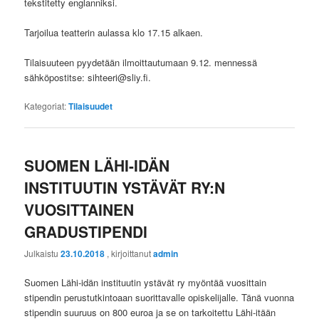
tekstitetty englanniksi.
Tarjoilua teatterin aulassa klo 17.15 alkaen.
Tilaisuuteen pyydetään ilmoittautumaan 9.12. mennessä
sähköpostitse: sihteeri@sliy.fi.
Kategoriat:
Tilaisuudet
SUOMEN LÄHI-IDÄN
INSTITUUTIN YSTÄVÄT RY:N
VUOSITTAINEN
GRADUSTIPENDI
Julkaistu
23.10.2018
, kirjoittanut
admin
Suomen Lähi-idän instituutin ystävät ry myöntää vuosittain
stipendin perustutkintoaan suorittavalle opiskelijalle. Tänä vuonna
stipendin suuruus on 800 euroa ja se on tarkoitettu Lähi-itään