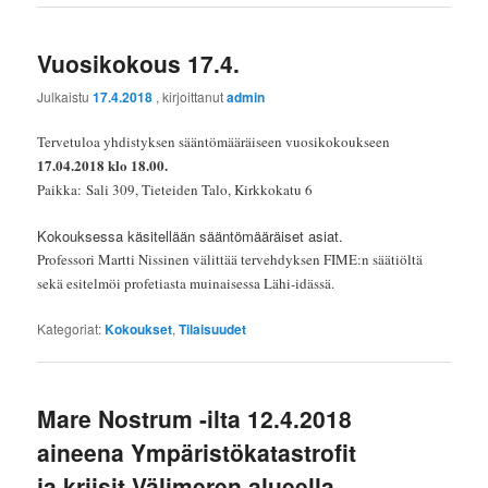
Vuosikokous 17.4.
Julkaistu
17.4.2018
, kirjoittanut
admin
Tervetuloa yhdistyksen sääntömääräiseen vuosikokoukseen
17.04.2018 klo 18.00.
Paikka:
Sali 309, Tieteiden Talo, Kirkkokatu 6
Kokouksessa käsitellään sääntömääräiset asiat.
Professori Martti Nissinen välittää tervehdyksen FIME:n säätiöltä
sekä esitelmöi profetiasta muinaisessa Lähi-idässä.
Kategoriat:
Kokoukset
,
Tilaisuudet
Mare Nostrum -ilta 12.4.2018
aineena Ympäristökatastrofit
ja kriisit Välimeren alueella