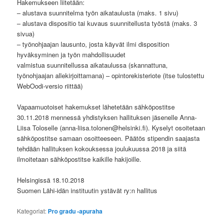
Hakemukseen liitetään:
– alustava suunnitelma työn aikataulusta (maks. 1 sivu)
– alustava dispositio tai kuvaus suunnitellusta työstä (maks. 3
sivua)
– työnohjaajan lausunto, josta käyvät ilmi disposition
hyväksyminen ja työn mahdollisuudet
valmistua suunnitellussa aikataulussa (skannattuna,
työnohjaajan allekirjoittamana) – opintorekisteriote (itse tulostettu
WebOodi-versio riittää)
Vapaamuotoiset hakemukset lähetetään sähköpostitse
30.11.2018 mennessä yhdistyksen hallituksen jäsenelle Anna-
Liisa Toloselle (anna-liisa.tolonen@helsinki.fi). Kyselyt osoitetaan
sähköpostitse samaan osoitteeseen. Päätös stipendin saajasta
tehdään hallituksen kokouksessa joulukuussa 2018 ja siitä
ilmoitetaan sähköpostitse kaikille hakijoille.
Helsingissä 18.10.2018
Suomen Lähi-idän instituutin ystävät ry:n hallitus
Kategoriat:
Pro gradu -apuraha