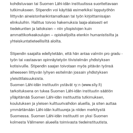
kohdistuvaan tai Suomen Lähi-idän instituutissa suoritettavaan
tutkimukseen. Stipendin voi käyttää esimerkiksi lopputyöhön
liittyvän aineistonhankintamatkaan tai työn kirjoittamisajan
elinkuluihin. Hallitus toivoo hakemuksia laaja-alaisesti eri
tiedekuntien ja laitoksien – niin yliopistojen kuin
ammattikorkeakoulujen – opiskelijoilta etenkin humanistisilta ja
yhteiskuntatieteellisiltä aloilta.
Stipendin saajalta edellytetään, että hän antaa valmiin pro gradu -
työn tai vastaavan opinnäytetyön tiivistelmän yhdistyksen
kotisivuille. Stipendin saajan toivotaan myös pitävän työnsä
aiheeseen liittyvän lyhyen esitelmän jossain yhdistyksen
yleisötilaisuuksista.
Suomen Lähi-idän instituutin ystävät ry:n (www.sliy.fi)
tarkoituksena on tukea Suomen Lähi-idän instituutin säätiön
ylläpitämää Suomen Lähi-idän instituuttia tutkimuksen,
koulutuksen ja yleisen kulttuurivaihdon alueilla, ja siten auttaa
ymmärtämään Lähi-idän kulttuureja ja niiden merkitystä
Suomessa. Suomen Lähi-idän instituutti on yksi Suomen
kolmesta Välimeren alueella toimivasta tiedeinstituutista.