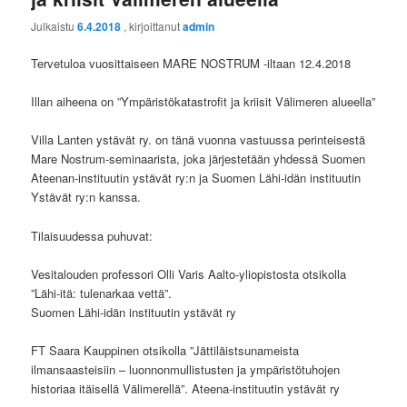
Julkaistu
6.4.2018
, kirjoittanut
admin
Tervetuloa vuosittaiseen MARE NOSTRUM -iltaan 12.4.2018
Illan aiheena on ”Ympäristökatastrofit ja kriisit Välimeren alueella”
Villa Lanten ystävät ry. on tänä vuonna vastuussa perinteisestä
Mare Nostrum-seminaarista, joka järjestetään yhdessä Suomen
Ateenan-instituutin ystävät ry:n ja Suomen Lähi-idän instituutin
Ystävät ry:n kanssa.
Tilaisuudessa puhuvat:
Vesitalouden professori Olli Varis Aalto-yliopistosta otsikolla
”Lähi-itä: tulenarkaa vettä”.
Suomen Lähi-idän instituutin ystävät ry
FT Saara Kauppinen otsikolla ”Jättiläistsunameista
ilmansaasteisiin – luonnonmullistusten ja ympäristötuhojen
historiaa itäisellä Välimerellä”. Ateena-instituutin ystävät ry