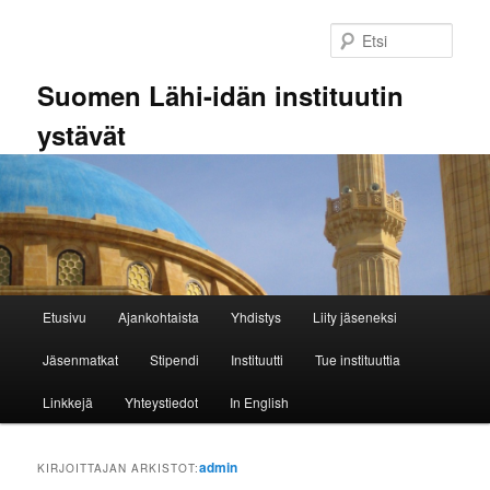
Siirry
Siirry
sisältöön
toissijaiseen
Etsi
sisältöön
Suomen Lähi-idän instituutin
ystävät
Päävalikko
Etusivu
Ajankohtaista
Yhdistys
Liity jäseneksi
Jäsenmatkat
Stipendi
Instituutti
Tue instituuttia
Linkkejä
Yhteystiedot
In English
admin
KIRJOITTAJAN ARKISTOT: