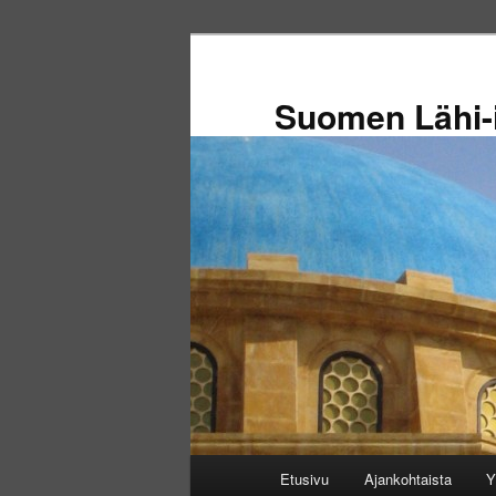
Siirry
sisältöön
Suomen Lähi-i
Päävalikko
Etusivu
Ajankohtaista
Y