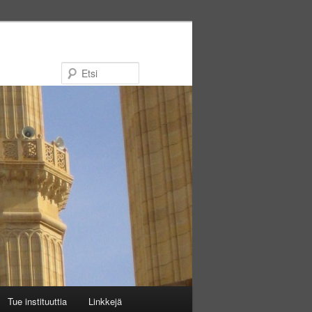
Etsi
Tue instituuttia
Linkkejä