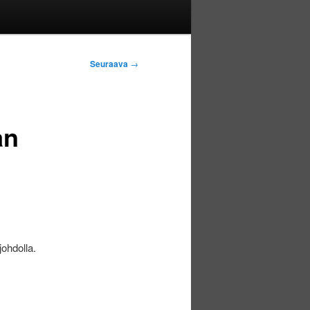
Seuraava
→
an
johdolla.