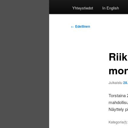
Yhteystiedot
In English
Artikkelien
←
Edellinen
selaus
Rii
mon
Julkaistu
28
Torstaina 
mahdollisu
Näyttely p
Kategoria(t)