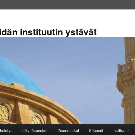
dän instituutin ystävät
hdistys
Liity jäseneksi
Jäsenmatkat
Stipendi
Instituutti