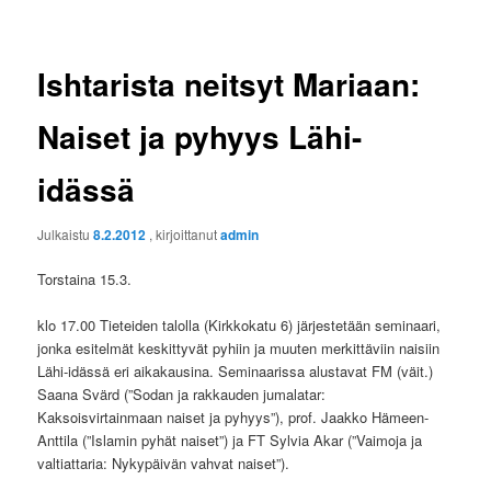
Ishtarista neitsyt Mariaan:
Naiset ja pyhyys Lähi-
idässä
Julkaistu
8.2.2012
, kirjoittanut
admin
Torstaina 15.3.
klo 17.00 Tieteiden talolla (Kirkkokatu 6) järjestetään seminaari,
jonka esitelmät keskittyvät pyhiin ja muuten merkittäviin naisiin
Lähi-idässä eri aikakausina. Seminaarissa alustavat FM (väit.)
Saana Svärd (”Sodan ja rakkauden jumalatar:
Kaksoisvirtainmaan naiset ja pyhyys”), prof. Jaakko Hämeen-
Anttila (”Islamin pyhät naiset”) ja FT Sylvia Akar (”Vaimoja ja
valtiattaria: Nykypäivän vahvat naiset”).