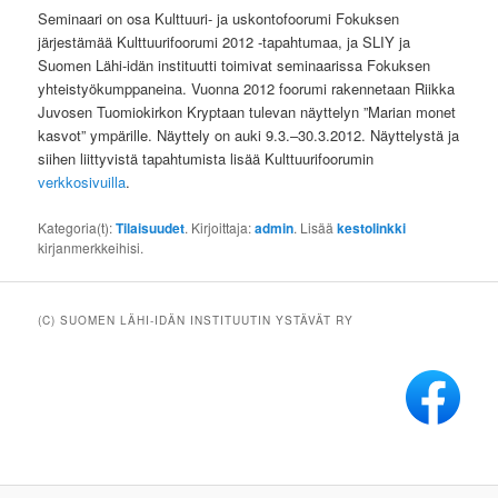
Seminaari on osa Kulttuuri- ja uskontofoorumi Fokuksen
järjestämää Kulttuurifoorumi 2012 -tapahtumaa, ja SLIY ja
Suomen Lähi-idän instituutti toimivat seminaarissa Fokuksen
yhteistyökumppaneina. Vuonna 2012 foorumi rakennetaan Riikka
Juvosen Tuomiokirkon Kryptaan tulevan näyttelyn ”Marian monet
kasvot” ympärille. Näyttely on auki 9.3.–30.3.2012. Näyttelystä ja
siihen liittyvistä tapahtumista lisää Kulttuurifoorumin
verkkosivuilla
.
Kategoria(t):
Tilaisuudet
. Kirjoittaja:
admin
. Lisää
kestolinkki
kirjanmerkkeihisi.
(C) SUOMEN LÄHI-IDÄN INSTITUUTIN YSTÄVÄT RY