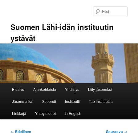
Siirry
sisältöön
Etsi
Suomen Lähi-idän instituutin
ystävät
Päävalikko
Etusivu
Ajankohtaista
Yhdistys
Liity jäseneksi
Jäsenmatkat
Stipendi
Instituutti
Tue instituuttia
Linkkejä
Yhteystiedot
In English
Artikkelien
←
Edellinen
Seuraava
→
selaus