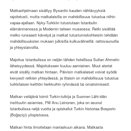
Matkaohjelmaan sisältyy Bysantin kauden nähtävyyksiä
rajoitetusti, mutta matkalaisilla on mahdollisuus tutustua niihin
vapaa-ajallaan. Nyky-Turkkiin tutustutaan Istanbulin
elämänmenossa ja Modernin taiteen museossa. Retki sisältää
melko runsaasti kävelyä ja matkat tutustumiskohteisiin tehdään
mahdollisuuksien mukaan julkisilla kulkuvälineillä: raitiovaunuilla
ja yhteyslaivoilla.
Majoitus Istanbulissa on neljän tähden hotellissa Sultan Ahmetin
läheisyydessä. Majoitukseen kuuluu aamiainen. Muut ateriat
eivät sisälly matkan hintaan. Päivisin matkalaiset voivat syödä
kevyesti retkien yhteydessä, ja iltaisin on mahdollisuus tutustua
turkkilaisen keittiön herkkuihin ryhmässä tai omatoimisesti.
Matkan vetäjänä toimii Turkin-tutkija ja Suomen Lähi-idän
instituutin asiamies, FM Anu Leinonen, joka on asunut
Istanbulissa neljä vuotta ja opiskellut Turkin historiaa Bosporin
(Boğaziçi) yliopistossa.
Matkan hinta ilmoitetaan marraskuun aikana. Matkasta