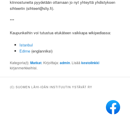
kiinnostuneita pyydetään ottamaan jo nyt yhteyttä yhdistyksen
sihteeriin (sihteeri@sliy.fi).
***
Kaupunkeihin voi tutustua etukäteen vaikkapa wikipediassa:
Istanbul
Edirne
(englanniksi)
Kategoria(t):
Matkat
. Kirjoittaja:
admin
. Lisää
kestolinkki
kirjanmerkkeihisi.
(C) SUOMEN LÄHI-IDÄN INSTITUUTIN YSTÄVÄT RY