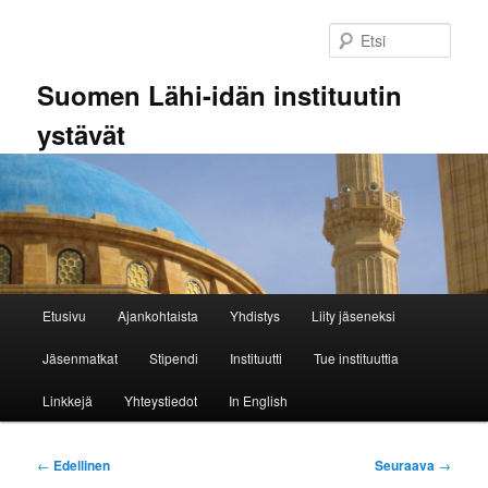
Siirry
sisältöön
Etsi
Suomen Lähi-idän instituutin
ystävät
Päävalikko
Etusivu
Ajankohtaista
Yhdistys
Liity jäseneksi
Jäsenmatkat
Stipendi
Instituutti
Tue instituuttia
Linkkejä
Yhteystiedot
In English
Artikkelien
←
Edellinen
Seuraava
→
selaus