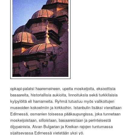
opkapi-palatsi haaremeineen, upeita moskeijoita, eksoottisia
basaareita, historiallisia aukioita, linnoituksia sekä turkkilaisia
kylpylöitä eli hamameita. Ryhmä tutustuu myös valikoitujen
museoiden kokoelmiin ja kirkkoihin. Istanbulin lisäksi vieraillaan
Edirnessä, osmanien toisessa pääkaupungissa, joka tunnetaan
moskeijoistaan, silloistaan, basaareistaan ja perinteisestä
öljypainista. Aivan Bulgarian ja Kreikan rajojen tuntumassa
sijaitsevassa Edirnessä vietetään yksi yö.