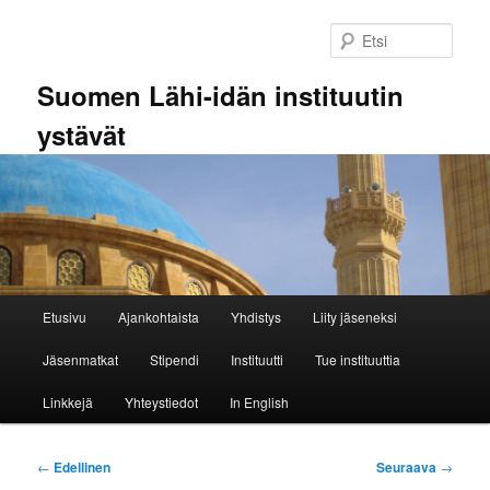
Siirry
sisältöön
Etsi
Suomen Lähi-idän instituutin
ystävät
Päävalikko
Etusivu
Ajankohtaista
Yhdistys
Liity jäseneksi
Jäsenmatkat
Stipendi
Instituutti
Tue instituuttia
Linkkejä
Yhteystiedot
In English
Artikkelien
←
Edellinen
Seuraava
→
selaus