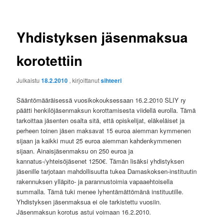
Yhdistyksen jäsenmaksua
korotettiin
Julkaistu
18.2.2010
, kirjoittanut
sihteeri
Sääntömääräisessä vuosikokouksessaan 16.2.2010 SLIY ry
päätti henkilöjäsenmaksun korottamisesta viidellä eurolla. Tämä
tarkoittaa jäsenten osalta sitä, että opiskelijat, eläkeläiset ja
perheen toinen jäsen maksavat 15 euroa aiemman kymmenen
sijaan ja kaikki muut 25 euroa aiemman kahdenkymmenen
sijaan. Ainaisjäsenmaksu on 250 euroa ja
kannatus-/yhteisöjäsenet 1250€. Tämän lisäksi yhdistyksen
jäsenille tarjotaan mahdollisuutta tukea Damaskoksen-instituutin
rakennuksen ylläpito- ja parannustoimia vapaaehtoisella
summalla. Tämä tuki menee lyhentämättömänä instituutille.
Yhdistyksen jäsenmaksua ei ole tarkistettu vuosiin.
Jäsenmaksun korotus astui voimaan 16.2.2010.