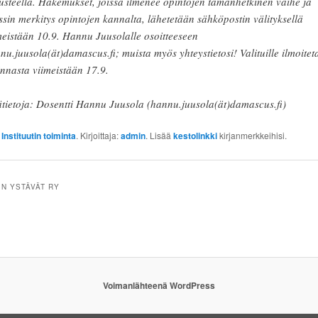
usteella. Hakemukset, joissa ilmenee opintojen tämänhetkinen vaihe ja
ssin merkitys opintojen kannalta, lähetetään sähköpostin välityksellä
meistään 10.9. Hannu Juusolalle osoitteeseen
nu.juusola(ät)damascus.fi; muista myös yhteystietosi! Valituille ilmoite
innasta viimeistään 17.9.
ätietoja: Dosentti Hannu Juusola (hannu.juusola(ät)damascus.fi)
:
Instituutin toiminta
. Kirjoittaja:
admin
. Lisää
kestolinkki
kirjanmerkkeihisi.
IN YSTÄVÄT RY
Voimanlähteenä WordPress