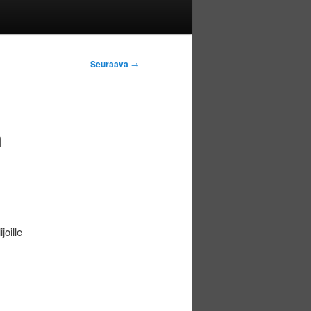
Seuraava
→
n
oille