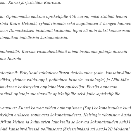
kka: Kurssi järjestetään Kairossa.
ta: Opintomatka maksaa opiskelijalle 450 euroa, mikä sisältää lennot
sinki-Kairo-Helsinki, ryhmäviisumin sekä majoituksen 2-hengen huonei
men Damaskoksen instituutti kustantaa loput eli noin kaksi kolmasosaa
ntomatkan todellisista kustannuksista.
tuuhenkilö: Kurssin vastuuhenkilönä toimii instituutin johtaja dosentti
nu Juusola
deryhmä: Erityisesti valtiotieteellisten tiedekuntien (esim. kansainvälin
itiikka, yleinen valtio-oppi, poliittinen historia, sosiologia) ja Lähi-idän
kimukseen keskittyvien oppiaineiden opiskelijat. Etusija annetaan
entäviä opintoja suorittaville opiskelijoille sekä jatko-opiskelijoille.
vaavuus: Kurssi korvaa viiden opintopisteen (5op) kokonaisuuden kun
skelijan erikseen sopimasta kokonaisuudesta. Helsingin yliopiston Aasi
Afrikan kielten ja kulttuurien laitoksella se korvaa kokonaisuuden Ash3
i-itä kansainvälisessä poliittisessa järjestelmässä tai Asa342B Moderni