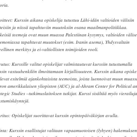
oria.
oitteet: Kurssin aikana opiskelija tutustuu Lähi-idän valtioiden välisiin
teisiin ja niissä tapahtuviin muutoksiin osana maailmanpolitiikkaa.
keisiä teemoja ovat muun muassa Palestiinan kysymys, valtioiden välis
emoniassa tapahtuvat muutokset (esim. Iranin asema), Yhdysvaltain
eellinen merkitys ja ei-valtiollisten toimijoiden rooli.
eutus: Kurssille valitut opiskelijat valmistautuvat kurssiin tutustumalla
ssin vastuuhenkilön ilmoittamaan kirjallisuuteen. Kurssin aikana opiskel
levat esitelmiä ajankohtaisista teemoista, joista luennoivat muun muass
ron amerikkalaisen yliopiston (AUC) ja al-Ahram Center for Political a
ategic Studies –tutkimuslaitoksen tutkijat. Kurssi sisältää myös vierailuja
ustumiskäyntejä.
ritus: Opiskelijat suorittavat kurssin opintopäiväkirjan avulla.
inta: Kurssin osallistujat valitaan vapaamuotoisen (lyhyen) hakemuksen