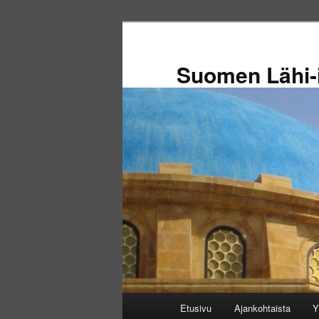
Siirry
sisältöön
Suomen Lähi-i
Päävalikko
Etusivu
Ajankohtaista
Y