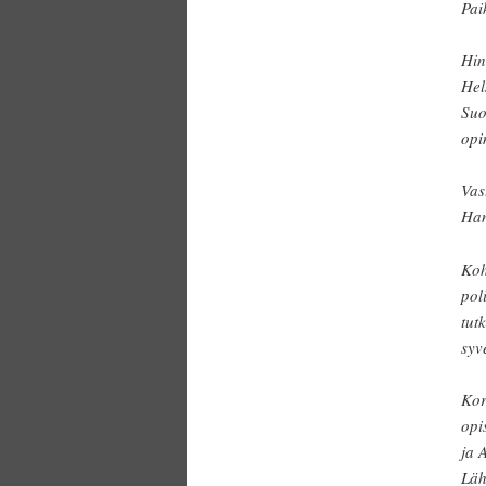
Pai
Hin
Hel
Suo
opi
Vas
Han
Koh
pol
tut
syv
Kor
opi
ja 
Läh