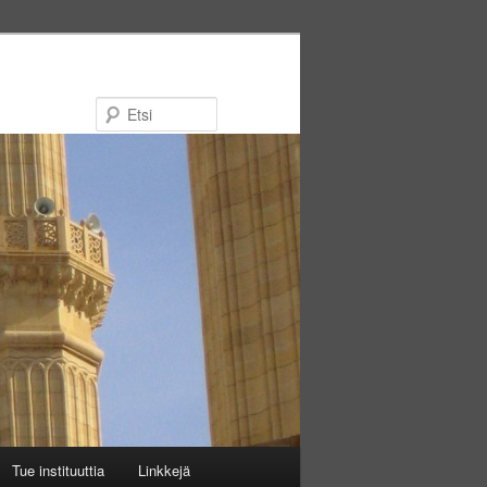
Etsi
Tue instituuttia
Linkkejä