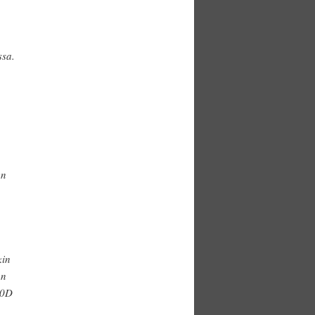
ssa.
en
kin
an
10D