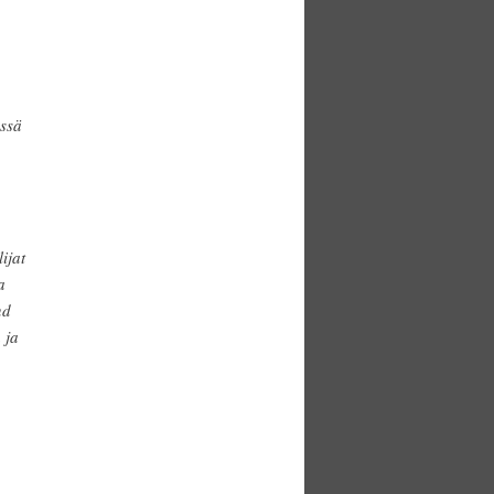
essä
ijat
a
nd
 ja