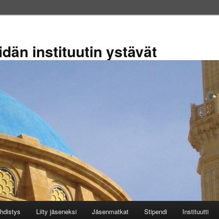
dän instituutin ystävät
hdistys
Liity jäseneksi
Jäsenmatkat
Stipendi
Instituutti