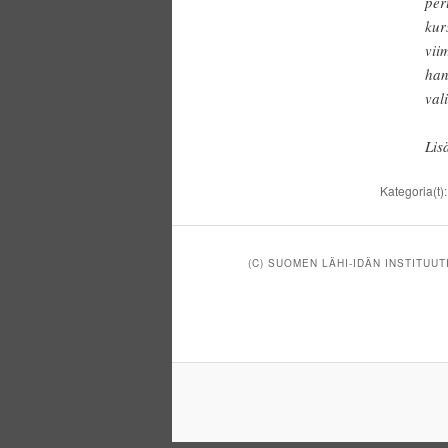
per
kur
vii
han
val
Lis
Kategoria(t)
(C) SUOMEN LÄHI-IDÄN INSTITUUT