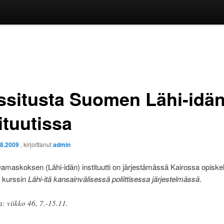
ssitusta Suomen Lähi-idä
ituutissa
.8.2009
, kirjoittanut
admin
askoksen (Lähi-idän) instituutti on järjestämässä Kairossa opiskelij
n kurssin
Lähi-itä kansainvälisessä poliittisessa järjestelmässä
.
a: viikko 46, 7.-15.11.