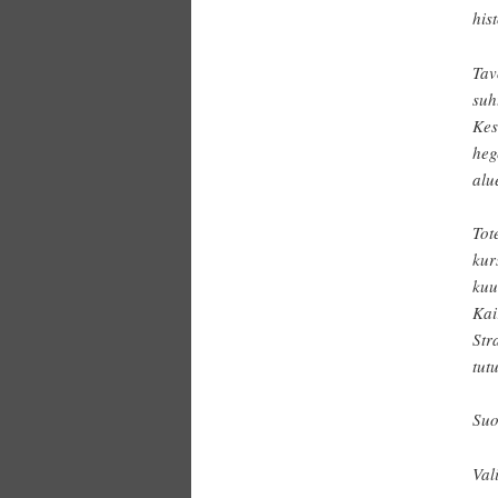
hist
Tav
suh
Kes
heg
alu
Tot
kur
kuu
Kai
Str
tut
Suo
Val