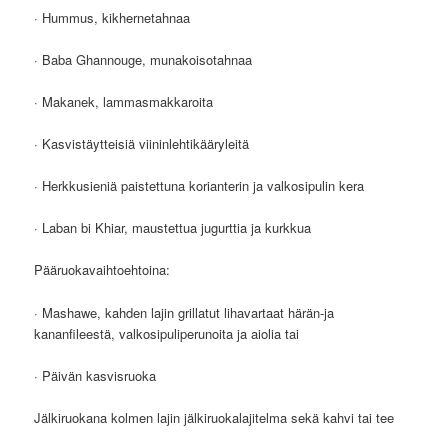
· Hummus, kikhernetahnaa
· Baba Ghannouge, munakoisotahnaa
· Makanek, lammasmakkaroita
· Kasvistäytteisiä viininlehtikääryleitä
· Herkkusieniä paistettuna korianterin ja valkosipulin kera
· Laban bi Khiar, maustettua jugurttia ja kurkkua
Pääruokavaihtoehtoina:
· Mashawe, kahden lajin grillatut lihavartaat härän-ja
kananfileestä, valkosipuliperunoita ja aiolia tai
· Päivän kasvisruoka
Jälkiruokana kolmen lajin jälkiruokalajitelma sekä kahvi tai tee