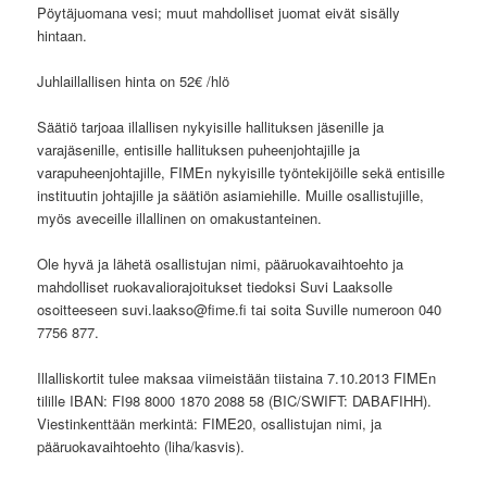
Pöytäjuomana vesi; muut mahdolliset juomat eivät sisälly
hintaan.
Juhlaillallisen hinta on 52€ /hlö
Säätiö tarjoaa illallisen nykyisille hallituksen jäsenille ja
varajäsenille, entisille hallituksen puheenjohtajille ja
varapuheenjohtajille, FIMEn nykyisille työntekijöille sekä entisille
instituutin johtajille ja säätiön asiamiehille. Muille osallistujille,
myös aveceille illallinen on omakustanteinen.
Ole hyvä ja lähetä osallistujan nimi, pääruokavaihtoehto ja
mahdolliset ruokavaliorajoitukset tiedoksi Suvi Laaksolle
osoitteeseen suvi.laakso@fime.fi tai soita Suville numeroon 040
7756 877.
Illalliskortit tulee maksaa viimeistään tiistaina 7.10.2013 FIMEn
tilille IBAN: FI98 8000 1870 2088 58 (BIC/SWIFT: DABAFIHH).
Viestinkenttään merkintä: FIME20, osallistujan nimi, ja
pääruokavaihtoehto (liha/kasvis).