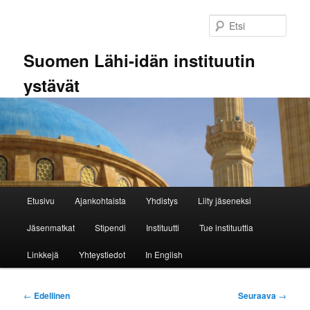
Siirry
sisältöön
Etsi
Suomen Lähi-idän instituutin
ystävät
Päävalikko
Etusivu
Ajankohtaista
Yhdistys
Liity jäseneksi
Jäsenmatkat
Stipendi
Instituutti
Tue instituuttia
Linkkejä
Yhteystiedot
In English
Artikkelien
←
Edellinen
Seuraava
→
selaus