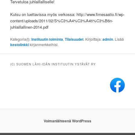
Tervetuloa juhlaillalliselle!
Kutsu on luettavissa myös verkossa: http://www.fimesaatio.fi/wp-
content/uploads/2011/02/S%C3%A4%C3%A4ti%C3%B6n-
juhlaillallinen-2014.pdf
Kategoria(t):
Instituutin toiminta
,
Tilaisuudet
. Kirjoittaja:
admin
. Lisää
kestolinkki
kirjanmerkkeihisi.
(C) SUOMEN LÄHI-IDÄN INSTITUUTIN YSTÄVÄT RY
Voimanlähteenä WordPress