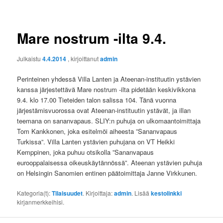
Mare nostrum -ilta 9.4.
Julkaistu
4.4.2014
, kirjoittanut
admin
Perinteinen yhdessä Villa Lanten ja Ateenan-instituutin ystävien
kanssa järjestettävä Mare nostrum -ilta pidetään keskivikkona
9.4. klo 17.00 Tieteiden talon salissa 104. Tänä vuonna
järjestämisvuorossa ovat Ateenan-instituutin ystävät, ja illan
teemana on sananvapaus. SLIY:n puhuja on ulkomaantoimittaja
Tom Kankkonen, joka esitelmöi aiheesta ”Sananvapaus
Turkissa”. Villa Lanten ystävien puhujana on VT Heikki
Kemppinen, joka puhuu otsikolla ”Sananvapaus
eurooppalaisessa oikeuskäytännössä”. Ateenan ystävien puhuja
on Helsingin Sanomien entinen päätoimittaja Janne Virkkunen.
Kategoria(t):
Tilaisuudet
. Kirjoittaja:
admin
. Lisää
kestolinkki
kirjanmerkkeihisi.