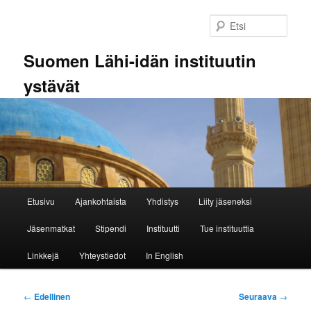
Siirry
sisältöön
Etsi
Suomen Lähi-idän instituutin
ystävät
Päävalikko
Etusivu
Ajankohtaista
Yhdistys
Liity jäseneksi
Jäsenmatkat
Stipendi
Instituutti
Tue instituuttia
Linkkejä
Yhteystiedot
In English
Artikkelien
←
Edellinen
Seuraava
→
selaus