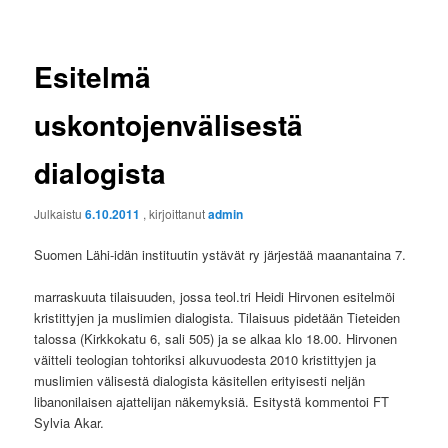
Esitelmä
uskontojenvälisestä
dialogista
Julkaistu
6.10.2011
, kirjoittanut
admin
Suomen Lähi-idän instituutin ystävät ry järjestää maanantaina 7.
marraskuuta tilaisuuden, jossa teol.tri Heidi Hirvonen esitelmöi
kristittyjen ja muslimien dialogista. Tilaisuus pidetään Tieteiden
talossa (Kirkkokatu 6, sali 505) ja se alkaa klo 18.00. Hirvonen
väitteli teologian tohtoriksi alkuvuodesta 2010 kristittyjen ja
muslimien välisestä dialogista käsitellen erityisesti neljän
libanonilaisen ajattelijan näkemyksiä. Esitystä kommentoi FT
Sylvia Akar.