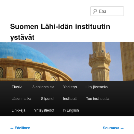
Siirry
sisältöön
Etsi
Suomen Lähi-idän instituutin
ystävät
Päävalikko
Etusivu
Ajankohtaista
Yhdistys
Liity jäseneksi
Jäsenmatkat
Stipendi
Instituutti
Tue instituuttia
Linkkejä
Yhteystiedot
In English
Artikkelien
←
Edellinen
Seuraava
→
selaus