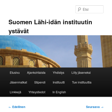
Siirry
sisältöön
Etsi
Suomen Lähi-idän instituutin
ystävät
Päävalikko
Etusivu
Ajankohtaista
Yhdistys
Liity jäseneksi
Jäsenmatkat
Stipendi
Instituutti
Tue instituuttia
Linkkejä
Yhteystiedot
In English
Artikkelien
←
Edellinen
Seuraava
→
selaus