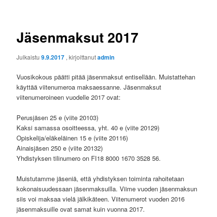
Jäsenmaksut 2017
Julkaistu
9.9.2017
, kirjoittanut
admin
Vuosikokous päätti pitää jäsenmaksut entisellään. Muistattehan
käyttää viitenumeroa maksaessanne. Jäsenmaksut
viitenumeroineen vuodelle 2017 ovat:
Perusjäsen 25 e (viite 20103)
Kaksi samassa osoitteessa, yht. 40 e (viite 20129)
Opiskelija/eläkeläinen 15 e (viite 20116)
Ainaisjäsen 250 e (viite 20132)
Yhdistyksen tilinumero on FI18 8000 1670 3528 56.
Muistutamme jäseniä, että yhdistyksen toiminta rahoitetaan
kokonaisuudessaan jäsenmaksuilla. Viime vuoden jäsenmaksun
siis voi maksaa vielä jälkikäteen. Viitenumerot vuoden 2016
jäsenmaksuille ovat samat kuin vuonna 2017.