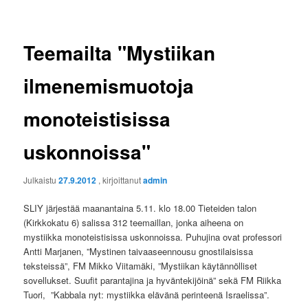
Teemailta "Mystiikan
ilmenemismuotoja
monoteistisissa
uskonnoissa"
Julkaistu
27.9.2012
, kirjoittanut
admin
SLIY järjestää maanantaina 5.11. klo 18.00 Tieteiden talon
(Kirkkokatu 6) salissa 312 teemaillan, jonka aiheena on
mystiikka monoteistisissa uskonnoissa. Puhujina ovat professori
Antti Marjanen, ”Mystinen taivaaseennousu gnostilaisissa
teksteissä”, FM Mikko Viitamäki, ”Mystiikan käytännölliset
sovellukset. Suufit parantajina ja hyväntekijöinä” sekä FM Riikka
Tuori, ”Kabbala nyt: mystiikka elävänä perinteenä Israelissa”.