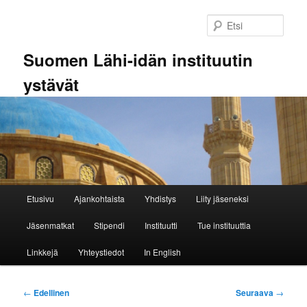
Siirry
sisältöön
Etsi
Suomen Lähi-idän instituutin
ystävät
Päävalikko
Etusivu
Ajankohtaista
Yhdistys
Liity jäseneksi
Jäsenmatkat
Stipendi
Instituutti
Tue instituuttia
Linkkejä
Yhteystiedot
In English
Artikkelien
←
Edellinen
Seuraava
→
selaus