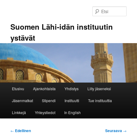
Siirry
sisältöön
Etsi
Suomen Lähi-idän instituutin
ystävät
Päävalikko
Etusivu
Ajankohtaista
Yhdistys
Liity jäseneksi
Jäsenmatkat
Stipendi
Instituutti
Tue instituuttia
Linkkejä
Yhteystiedot
In English
Artikkelien
←
Edellinen
Seuraava
→
selaus