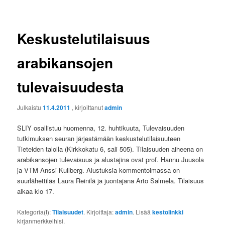
Keskustelutilaisuus
arabikansojen
tulevaisuudesta
Julkaistu
11.4.2011
, kirjoittanut
admin
SLIY osallistuu huomenna, 12. huhtikuuta, Tulevaisuuden
tutkimuksen seuran järjestämään keskustelutilaisuuteen
Tieteiden talolla (Kirkkokatu 6, sali 505). Tilaisuuden aiheena on
arabikansojen tulevaisuus ja alustajina ovat prof. Hannu Juusola
ja VTM Anssi Kullberg. Alustuksia kommentoimassa on
suurlähettiläs Laura Reinilä ja juontajana Arto Salmela. Tilaisuus
alkaa klo 17.
Kategoria(t):
Tilaisuudet
. Kirjoittaja:
admin
. Lisää
kestolinkki
kirjanmerkkeihisi.