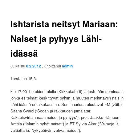
Ishtarista neitsyt Mariaan:
Naiset ja pyhyys Lähi-
idässä
Julkaistu
8.2.2012
, kirjoittanut
admin
Torstaina 15.3.
klo 17.00 Tieteiden talolla (Kirkkokatu 6) järjestetään seminaari,
jonka esitelmät keskittyvät pyhiin ja muuten merkittäviin naisiin
Lähi-idässä eri aikakausina. Seminaarissa alustavat FM (väit.)
Saana Svärd (”Sodan ja rakkauden jumalatar:
Kaksoisvirtainmaan naiset ja pyhyys”), prof. Jaakko Hämeen-
Anttila (”Islamin pyhät naiset”) ja FT Sylvia Akar (”Vaimoja ja
valtiattaria: Nykypäivän vahvat naiset”).