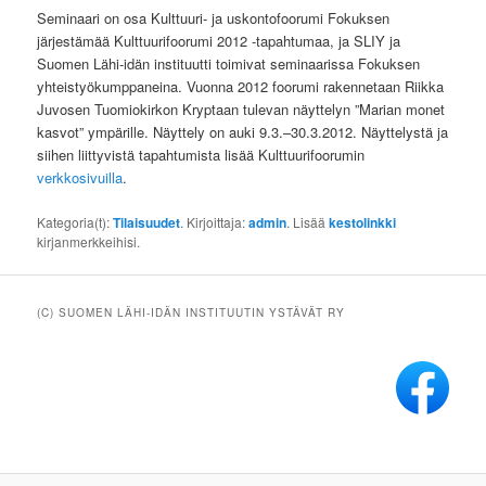
Seminaari on osa Kulttuuri- ja uskontofoorumi Fokuksen
järjestämää Kulttuurifoorumi 2012 -tapahtumaa, ja SLIY ja
Suomen Lähi-idän instituutti toimivat seminaarissa Fokuksen
yhteistyökumppaneina. Vuonna 2012 foorumi rakennetaan Riikka
Juvosen Tuomiokirkon Kryptaan tulevan näyttelyn ”Marian monet
kasvot” ympärille. Näyttely on auki 9.3.–30.3.2012. Näyttelystä ja
siihen liittyvistä tapahtumista lisää Kulttuurifoorumin
verkkosivuilla
.
Kategoria(t):
Tilaisuudet
. Kirjoittaja:
admin
. Lisää
kestolinkki
kirjanmerkkeihisi.
(C) SUOMEN LÄHI-IDÄN INSTITUUTIN YSTÄVÄT RY