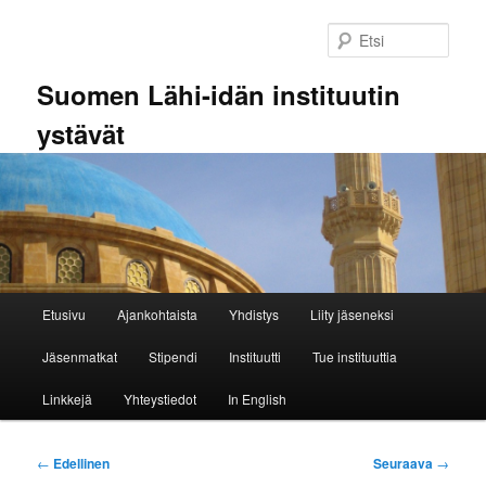
Siirry
sisältöön
Etsi
Suomen Lähi-idän instituutin
ystävät
Päävalikko
Etusivu
Ajankohtaista
Yhdistys
Liity jäseneksi
Jäsenmatkat
Stipendi
Instituutti
Tue instituuttia
Linkkejä
Yhteystiedot
In English
Artikkelien
←
Edellinen
Seuraava
→
selaus