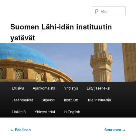
Siirry
sisältöön
Etsi
Suomen Lähi-idän instituutin
ystävät
Päävalikko
Etusivu
Ajankohtaista
Yhdistys
Liity jäseneksi
Jäsenmatkat
Stipendi
Instituutti
Tue instituuttia
Linkkejä
Yhteystiedot
In English
Artikkelien
←
Edellinen
Seuraava
→
selaus