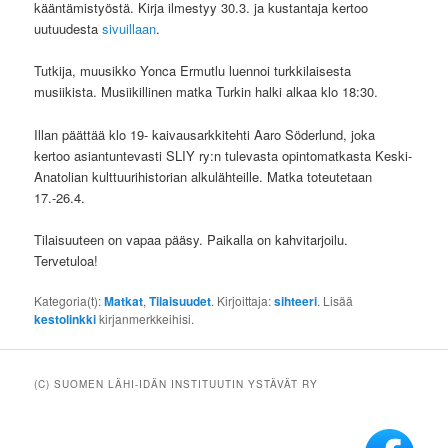
kääntämistyöstä. Kirja ilmestyy 30.3. ja kustantaja kertoo
uutuudesta
sivuillaan
.
Tutkija, muusikko Yonca Ermutlu luennoi turkkilaisesta
musiikista. Musiikillinen matka Turkin halki alkaa klo 18:30.
Illan päättää klo 19- kaivausarkkitehti Aaro Söderlund, joka
kertoo asiantuntevasti SLIY ry:n tulevasta opintomatkasta Keski-
Anatolian kulttuurihistorian alkulähteille. Matka toteutetaan
17.-26.4.
Tilaisuuteen on vapaa pääsy. Paikalla on kahvitarjoilu.
Tervetuloa!
Kategoria(t):
Matkat
,
Tilaisuudet
. Kirjoittaja:
sihteeri
. Lisää
kestolinkki
kirjanmerkkeihisi.
(C) SUOMEN LÄHI-IDÄN INSTITUUTIN YSTÄVÄT RY