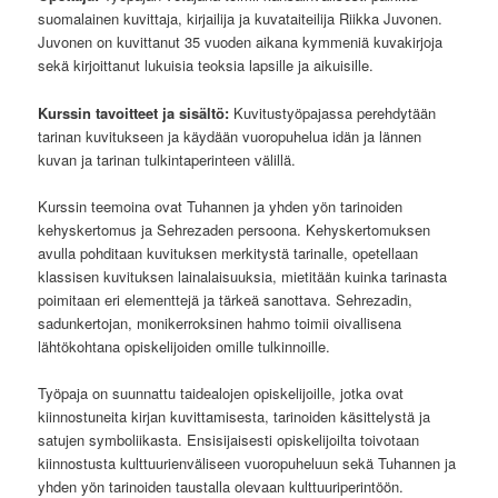
suomalainen kuvittaja, kirjailija ja kuvataiteilija Riikka Juvonen.
Juvonen on kuvittanut 35 vuoden aikana kymmeniä kuvakirjoja
sekä kirjoittanut lukuisia teoksia lapsille ja aikuisille.
Kurssin tavoitteet ja sisältö:
Kuvitustyöpajassa perehdytään
tarinan kuvitukseen ja käydään vuoropuhelua idän ja lännen
kuvan ja tarinan tulkintaperinteen välillä.
Kurssin teemoina ovat Tuhannen ja yhden yön tarinoiden
kehyskertomus ja Sehrezaden persoona. Kehyskertomuksen
avulla pohditaan kuvituksen merkitystä tarinalle, opetellaan
klassisen kuvituksen lainalaisuuksia, mietitään kuinka tarinasta
poimitaan eri elementtejä ja tärkeä sanottava. Sehrezadin,
sadunkertojan, monikerroksinen hahmo toimii oivallisena
lähtökohtana opiskelijoiden omille tulkinnoille.
Työpaja on suunnattu taidealojen opiskelijoille, jotka ovat
kiinnostuneita kirjan kuvittamisesta, tarinoiden käsittelystä ja
satujen symboliikasta. Ensisijaisesti opiskelijoilta toivotaan
kiinnostusta kulttuurienväliseen vuoropuheluun sekä Tuhannen ja
yhden yön tarinoiden taustalla olevaan kulttuuriperintöön.