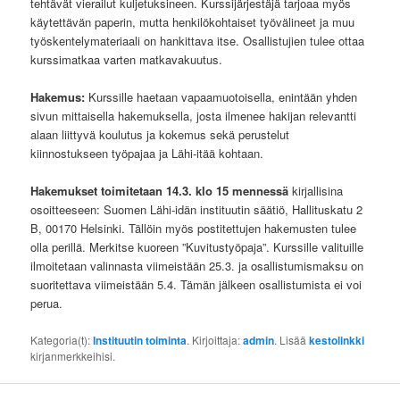
tehtävät vierailut kuljetuksineen. Kurssijärjestäjä tarjoaa myös
käytettävän paperin, mutta henkilökohtaiset työvälineet ja muu
työskentelymateriaali on hankittava itse. Osallistujien tulee ottaa
kurssimatkaa varten matkavakuutus.
Hakemus:
Kurssille haetaan vapaamuotoisella, enintään yhden
sivun mittaisella hakemuksella, josta ilmenee hakijan relevantti
alaan liittyvä koulutus ja kokemus sekä perustelut
kiinnostukseen työpajaa ja Lähi-itää kohtaan.
Hakemukset toimitetaan 14.3. klo 15 mennessä
kirjallisina
osoitteeseen: Suomen Lähi-idän instituutin säätiö, Hallituskatu 2
B, 00170 Helsinki. Tällöin myös postitettujen hakemusten tulee
olla perillä. Merkitse kuoreen ”Kuvitustyöpaja”. Kurssille valituille
ilmoitetaan valinnasta viimeistään 25.3. ja osallistumismaksu on
suoritettava viimeistään 5.4. Tämän jälkeen osallistumista ei voi
perua.
Kategoria(t):
Instituutin toiminta
. Kirjoittaja:
admin
. Lisää
kestolinkki
kirjanmerkkeihisi.