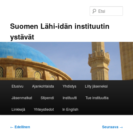
Siirry
sisältöön
Etsi
Suomen Lähi-idän instituutin
ystävät
Päävalikko
Etusivu
Ajankohtaista
Yhdistys
Liity jäseneksi
Jäsenmatkat
Stipendi
Instituutti
Tue instituuttia
Linkkejä
Yhteystiedot
In English
Artikkelien
←
Edellinen
Seuraava
→
selaus