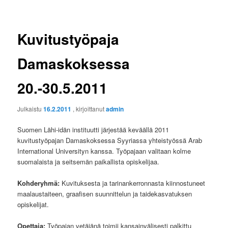
Kuvitustyöpaja
Damaskoksessa
20.-30.5.2011
Julkaistu
16.2.2011
, kirjoittanut
admin
Suomen Lähi-idän instituutti järjestää keväällä 2011
kuvitustyöpajan Damaskoksessa Syyriassa yhteistyössä Arab
International Universityn kanssa. Työpajaan valitaan kolme
suomalaista ja seitsemän paikallista opiskelijaa.
Kohderyhmä:
Kuvituksesta ja tarinankerronnasta kiinnostuneet
maalaustaiteen, graafisen suunnittelun ja taidekasvatuksen
opiskelijat.
Opettaja:
Työpajan vetäjänä toimii kansainvälisesti palkittu