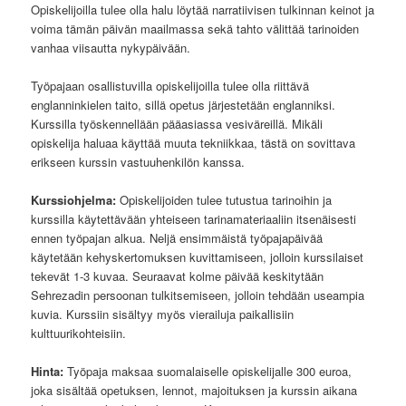
Opiskelijoilla tulee olla halu löytää narratiivisen tulkinnan keinot ja
voima tämän päivän maailmassa sekä tahto välittää tarinoiden
vanhaa viisautta nykypäivään.
Työpajaan osallistuvilla opiskelijoilla tulee olla riittävä
englanninkielen taito, sillä opetus järjestetään englanniksi.
Kurssilla työskennellään pääasiassa vesiväreillä. Mikäli
opiskelija haluaa käyttää muuta tekniikkaa, tästä on sovittava
erikseen kurssin vastuuhenkilön kanssa.
Kurssiohjelma:
Opiskelijoiden tulee tutustua tarinoihin ja
kurssilla käytettävään yhteiseen tarinamateriaaliin itsenäisesti
ennen työpajan alkua. Neljä ensimmäistä työpajapäivää
käytetään kehyskertomuksen kuvittamiseen, jolloin kurssilaiset
tekevät 1-3 kuvaa. Seuraavat kolme päivää keskitytään
Sehrezadin persoonan tulkitsemiseen, jolloin tehdään useampia
kuvia. Kurssiin sisältyy myös vierailuja paikallisiin
kulttuurikohteisiin.
Hinta:
Työpaja maksaa suomalaiselle opiskelijalle 300 euroa,
joka sisältää opetuksen, lennot, majoituksen ja kurssin aikana