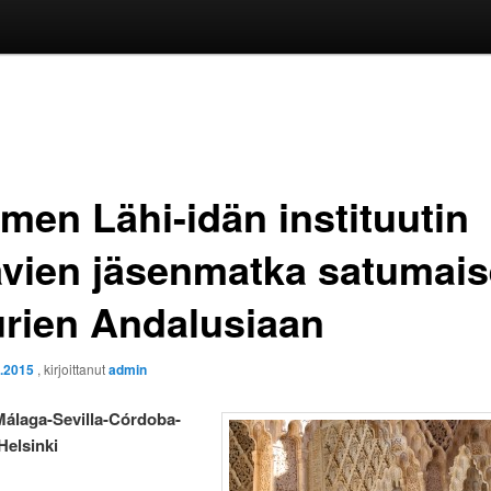
men Lähi-idän instituutin
ävien jäsenmatka satumai
rien Andalusiaan
9.2015
, kirjoittanut
admin
Málaga-Sevilla-Córdoba-
elsinki