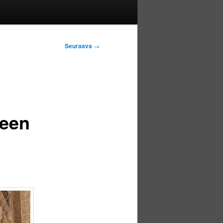
Seuraava
→
seen