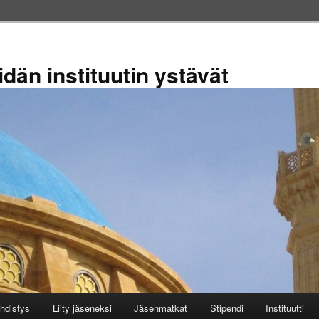
dän instituutin ystävät
hdistys
Liity jäseneksi
Jäsenmatkat
Stipendi
Instituutti