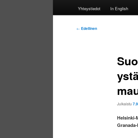
Yhteystiedot
In English
Artikkelien
←
Edellinen
selaus
Suo
yst
mau
Julkaistu
7.
Helsinki-
Granada-H