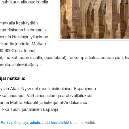
 huhtikuun alkupuoliskolla
matkalla keskitytään
aurilaiseen historiaan ja
enkin Helsingin yliopiston
jakaartin johdolla. Matkan
00-900€ (sis. lennot,
t, matkat maan sisällä, opastukset).Tarkempia tietoja seuraa pian, lis
riltä: sihteeri(at)sliy.fi
jat matkalla:
ylvia Akar: Nykyiset muslimisiirtolaiset Espanjassa
lkka Lindstedt: Varhainen islam ja arabivalloitukset
nne Mattila Filosofit ja tieteilijät al-Andalusissa
iikka Tuori, juutalainen Espanja
:
Matkat
. Kirjoittaja:
admin
. Lisää
kestolinkki
kirjanmerkkeihisi.