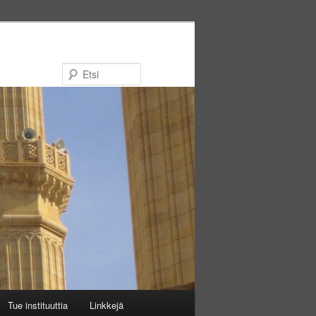
Etsi
Tue instituuttia
Linkkejä