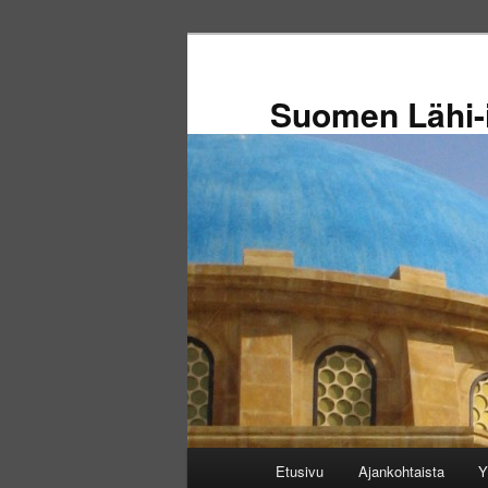
Siirry
sisältöön
Suomen Lähi-i
Päävalikko
Etusivu
Ajankohtaista
Y