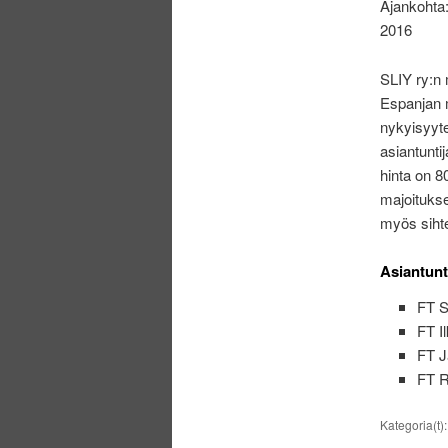
Ajankohta:
2016
SLIY ry:n 
Espanjan m
nykyisyyte
asiantunti
hinta on 8
majoitukse
myös sihtee
Asiantunti
FT S
FT I
FT Ja
FT R
Kategoria(t)