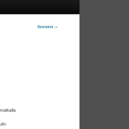
Seuraava
→
-matkalla
ulin