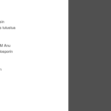
.
sin
s tutustua
 FM Anu
 Bosporin
n