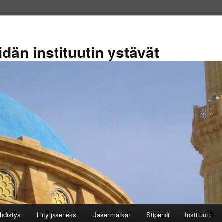
dän instituutin ystävät
hdistys
Liity jäseneksi
Jäsenmatkat
Stipendi
Instituutti