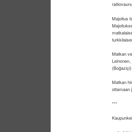
raitiovaunu
Majoitus I
Majoitukse
matkalaise
turkkilais
Matkan vet
Leinonen, 
(Boğaziçi)
Matkan hin
ottamaan jo
***
Kaupunkeih