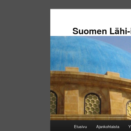
Siirry
sisältöön
Suomen Lähi-i
Päävalikko
Etusivu
Ajankohtaista
Y