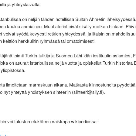
illa ja yhteyslaivoilla.
stanbulissa on neljän tähden hotellissa Sultan Ahmetin läheisyydessä
en kuuluu aamiainen. Muut ateriat eivät sisälly matkan hintaan. Päivi
t voivat syödä kevyesti retkien yhteydessä, ja iltaisin on mahdollisuu
en keittiön herkkuihin ryhmässä tai omatoimisesti.
äjänä toimii Turkin-tutkija ja Suomen Lähi-idän instituutin asiamies,
joka on asunut Istanbulissa neljä vuotta ja opiskellut Turkin historiaa
 yliopistossa.
ta ilmoitetaan marraskuun aikana. Matkasta kiinnostuneita pyydetää
 nyt yhteyttä yhdistyksen sihteeriin (sihteeri@sliy.fi).
in voi tutustua etukäteen vaikkapa wikipediassa: