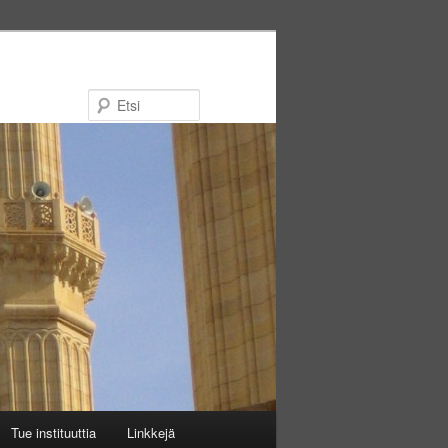
Etsi
Tue instituuttia
Linkkejä