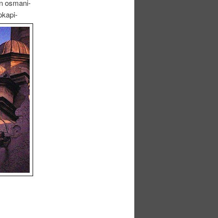
an osmani-
pkapi-