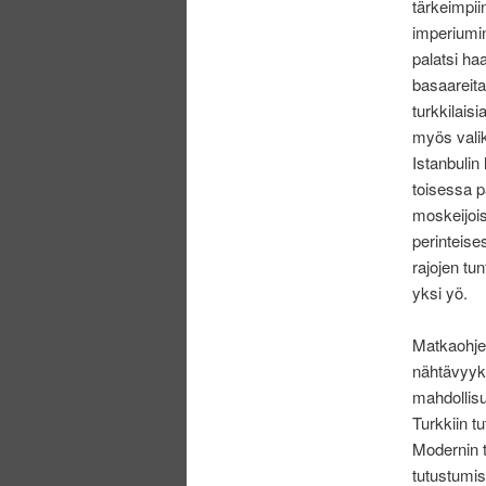
tärkeimpii
imperiumin
palatsi ha
basaareita,
turkkilais
myös valik
Istanbulin
toisessa 
moskeijois
perinteise
rajojen tu
yksi yö.
Matkaohje
nähtävyyks
mahdollisu
Turkkiin t
Modernin t
tutustumis