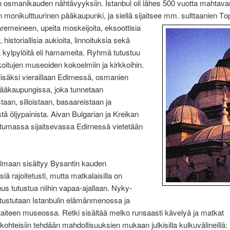
n osmanikauden nähtävyyksiin. Istanbul oli lähes 500 vuotta mahtav
 monikulttuurinen pääkaupunki, ja siellä sijaitsee mm. sulttaanien T
o
aremeineen, upeita moskeijoita, eksoottisia
 historiallisia aukioita, linnoituksia sekä
ia kylpylöitä eli hamameita. Ryhmä tutustuu
oitujen museoiden kokoelmiin ja kirkkoihin.
 lisäksi vieraillaan Edirnessä, osmanien
pääkaupungissa, joka tunnetaan
taan, silloistaan, basaareistaan ja
stä öljypainista. Aivan Bulgarian ja Kreikan
ntumassa sijaitsevassa Edirnessä vietetään
lmaan sisältyy Bysantin kauden
iä rajoitetusti, mutta matkalaisilla on
us tutustua niihin vapaa-ajallaan. Nyky-
utustutaan Istanbulin elämänmenossa ja
aiteen museossa. Retki sisältää melko runsaasti kävelyä ja matkat
kohteisiin tehdään mahdollisuuksien mukaan julkisilla kulkuvälineillä: