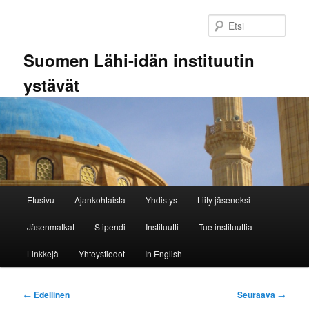
Siirry
sisältöön
Etsi
Suomen Lähi-idän instituutin
ystävät
Päävalikko
Etusivu
Ajankohtaista
Yhdistys
Liity jäseneksi
Jäsenmatkat
Stipendi
Instituutti
Tue instituuttia
Linkkejä
Yhteystiedot
In English
Artikkelien
←
Edellinen
Seuraava
→
selaus