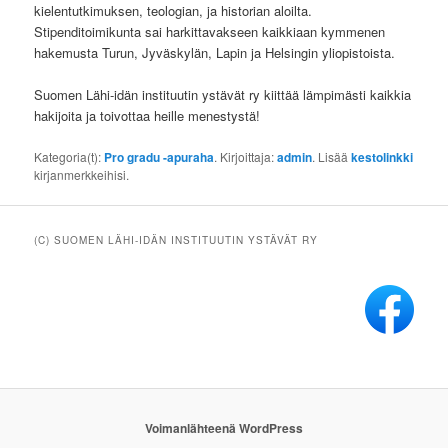
kielentutkimuksen, teologian, ja historian aloilta.
Stipenditoimikunta sai harkittavakseen kaikkiaan kymmenen
hakemusta Turun, Jyväskylän, Lapin ja Helsingin yliopistoista.
Suomen Lähi-idän instituutin ystävät ry kiittää lämpimästi kaikkia
hakijoita ja toivottaa heille menestystä!
Kategoria(t):
Pro gradu -apuraha
. Kirjoittaja:
admin
. Lisää
kestolinkki
kirjanmerkkeihisi.
(C) SUOMEN LÄHI-IDÄN INSTITUUTIN YSTÄVÄT RY
Voimanlähteenä WordPress