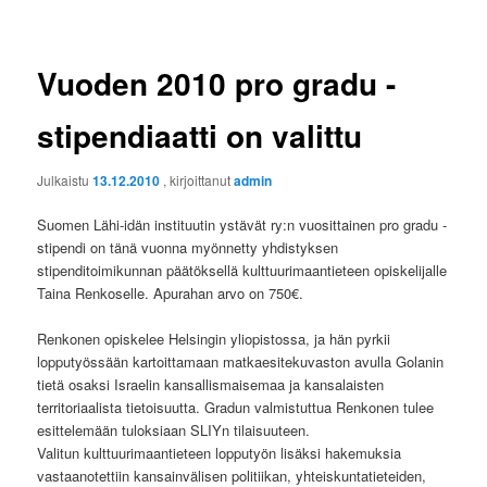
Vuoden 2010 pro gradu -
stipendiaatti on valittu
Julkaistu
13.12.2010
, kirjoittanut
admin
Suomen Lähi-idän instituutin ystävät ry:n vuosittainen pro gradu -
stipendi on tänä vuonna myönnetty yhdistyksen
stipenditoimikunnan päätöksellä kulttuurimaantieteen opiskelijalle
Taina Renkoselle. Apurahan arvo on 750€.
Renkonen opiskelee Helsingin yliopistossa, ja hän pyrkii
lopputyössään kartoittamaan matkaesitekuvaston avulla Golanin
tietä osaksi Israelin kansallismaisemaa ja kansalaisten
territoriaalista tietoisuutta. Gradun valmistuttua Renkonen tulee
esittelemään tuloksiaan SLIYn tilaisuuteen.
Valitun kulttuurimaantieteen lopputyön lisäksi hakemuksia
vastaanotettiin kansainvälisen politiikan, yhteiskuntatieteiden,