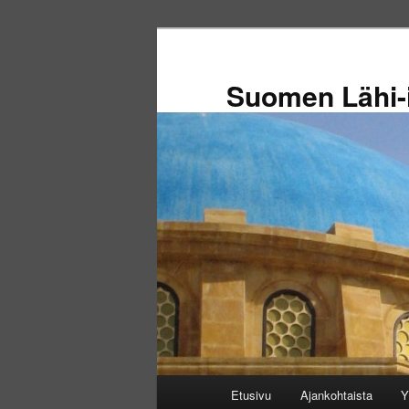
Siirry
sisältöön
Suomen Lähi-i
Päävalikko
Etusivu
Ajankohtaista
Y