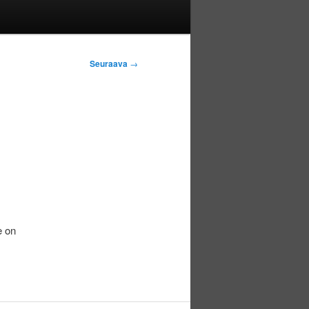
Seuraava
→
e on