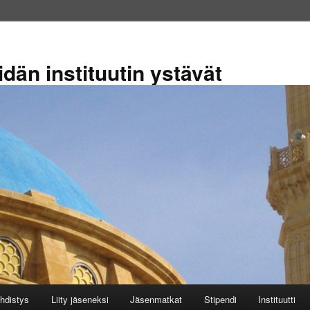
dän instituutin ystävät
hdistys
Liity jäseneksi
Jäsenmatkat
Stipendi
Instituutti