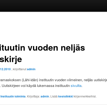
ituutin vuoden neljäs
skirje
.12.2010
, kirjoittanut
admin
askoksen (Lähi-idän) instituutin vuoden viimeinen, neljäs uutiskirj
. Uutiskirjeen voi käydä lukemassa instituutin
sivuilta
.
:
Instituutin toiminta
. Kirjoittaja:
admin
. Lisää
kestolinkki
kirjanmerkkeihisi.