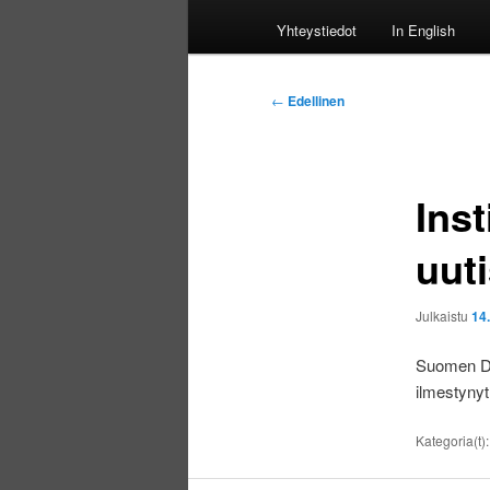
Yhteystiedot
In English
Artikkelien
←
Edellinen
selaus
Inst
uuti
Julkaistu
14
Suomen Dam
ilmestynyt
Kategoria(t)