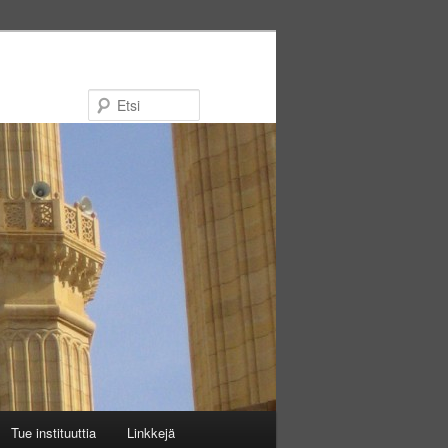
Etsi
Tue instituuttia
Linkkejä