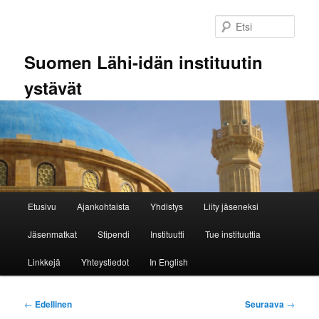
Siirry
sisältöön
Etsi
Suomen Lähi-idän instituutin
ystävät
Päävalikko
Etusivu
Ajankohtaista
Yhdistys
Liity jäseneksi
Jäsenmatkat
Stipendi
Instituutti
Tue instituuttia
Linkkejä
Yhteystiedot
In English
Artikkelien
←
Edellinen
Seuraava
→
selaus